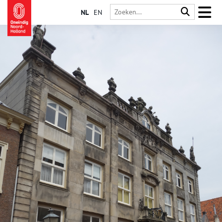
NL
EN