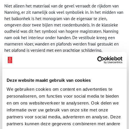
Niet alleen het materiaal van de gevel verraadt de rijkdom van
Nanning, er zit namelijk ook veel symboliek in. In het midden van
het balkonhek is het monogram van de eigenaar te zien,
omgeven door twee bijlen met roedenbundels. In de klassieke
oudheid was dit het symbool van hogere magistraten. Nanning
nam ook het interieur onder handen. De vestibule kreeg een
marmeren vloer, wanden en plafonds werden fraai gestuukt en
het plafond is versierd met een prachtige schildering.
Het Foreestenhuis biedt geen onderdak meer aan rijke lieden,
maar aan kerkgangers: sinds 1802 zetelt in het Foreestenhuis
onder meer een kerkgemeenschap.
Deze website maakt gebruik van cookies
Publicatiedatum: 26/06/2019
We gebruiken cookies om content en advertenties te
personaliseren, om functies voor social media te bieden
en om ons websiteverkeer te analyseren. Ook delen we
informatie over uw gebruik van onze site met onze
partners voor social media, adverteren en analyse. Deze
Ontvang de nieuwsbrief
partners kunnen deze gegevens combineren met andere