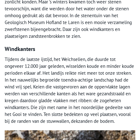
zonlicht konden. Maar ’s winters kwamen toch weer stenen
tevoorschijn, want die werden door het water onder de stenen
omhoog gedrukt als dat bevroor. In de stenentuin van het
Geologisch Museum Hofland te Laren is een mooie verzameling
zwerfstenen bijeengebracht. Daar zijn ook windkanters en
plaatseigen zandsteenbrokken te zien.
Windkanters
Tijdens de laatste ijstijd, het Weichselien, die duurde tot
ongeveer 12.000 jaar geleden, wisselden koude en minder koude
perioden elkaar af. Het landijs reikte niet meer tot onze streken.
In het nauwelijks begroeide toendra-achtige landschap had de
wind vrij spel. Keien die vastgevroren aan de oppervlakte lagen
werden van verschillende kanten als het ware gezandstraald en
kregen daardoor gladde vlakken met ribben: de zogeheten
windkanters. Die zijn met name in het noordelijke gedeelte van
het Gooi te vinden. Ten slotte bedekten op veel plaatsen, vooral
bij de randen van de stuwwallen, dekzanden de bodem.