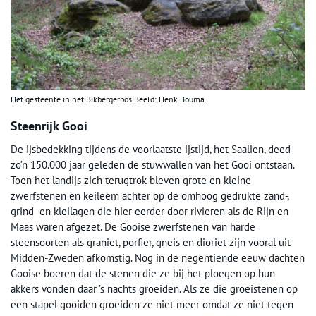
Het gesteente in het Bikbergerbos.Beeld: Henk Bouma.
Steenrijk Gooi
De ijsbedekking tijdens de voorlaatste ijstijd, het Saalien, deed
zo’n 150.000 jaar geleden de stuwwallen van het Gooi ontstaan.
Toen het landijs zich terugtrok bleven grote en kleine
zwerfstenen en keileem achter op de omhoog gedrukte zand-,
grind- en kleilagen die hier eerder door rivieren als de Rijn en
Maas waren afgezet. De Gooise zwerfstenen van harde
steensoorten als graniet, porfier, gneis en dioriet zijn vooral uit
Midden-Zweden afkomstig. Nog in de negentiende eeuw dachten
Gooise boeren dat de stenen die ze bij het ploegen op hun
akkers vonden daar ’s nachts groeiden. Als ze die groeistenen op
een stapel gooiden groeiden ze niet meer omdat ze niet tegen