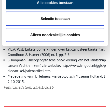
Alle cookies toestaan
In de stenentuin van het
Geologisch Museum Hofland
liggen
zwerfstenen van velerlei herkomst, windkanters (nr. 29) en
Selectie toestaan
brokken plaatseigen zandsteen (nr. 20).
Bronnen
Alleen noodzakelijke cookies
G. Bout, Zandsteen-nieuwvorming in ’t Bikbergerbos, in: Grondb
oor & Hamer (1954) nr. 15 (2), pp. 324-326.
V.E.A. Post, ‘Enkele opmerkingen over kalkzandsteenbanken’, in:
Grondboor & Hamer (2006) nr. 1, pp. 2-5.
S. Koopman, ‘Paleogeografische ontwikkeling van het landschap
tussen Vecht en Eem’, zie website: http://www.ivngooi.nl/ggis/p
aleoartikel/paleoartikel.htm.
Mededeling van H. Helmers, via Geologisch Museum Hofland, 1
2-10-2015.
Publicatiedatum: 25/01/2016