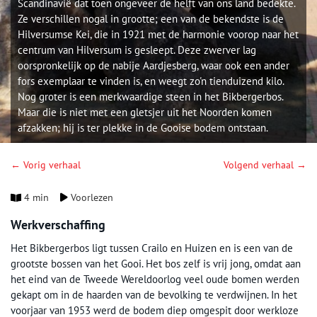
Scandinavië dat toen ongeveer de helft van ons land bedekte.
Ze verschillen nogal in grootte; een van de bekendste is de
Hilversumse Kei, die in 1921 met de harmonie voorop naar het
centrum van Hilversum is gesleept. Deze zwerver lag
oorspronkelijk op de nabije Aardjesberg, waar ook een ander
fors exemplaar te vinden is, en weegt zo'n tienduizend kilo.
Nog groter is een merkwaardige steen in het Bikbergerbos.
Maar die is niet met een gletsjer uit het Noorden komen
afzakken; hij is ter plekke in de Gooise bodem ontstaan.
← Vorig verhaal
Volgend verhaal →
4 min
Voorlezen
Werkverschaffing
Het Bikbergerbos ligt tussen Crailo en Huizen en is een van de
grootste bossen van het Gooi. Het bos zelf is vrij jong, omdat aan
het eind van de Tweede Wereldoorlog veel oude bomen werden
gekapt om in de haarden van de bevolking te verdwijnen. In het
voorjaar van 1953 werd de bodem diep omgespit door werkloze