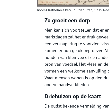
Rooms-Katholieke kerk in Driehuizen, 1903. Noo
Zo groeit een dorp
Men kan zich voorstellen dat er en
marktdagen zal het er druk geweest
een versnapering te voorzien, vis
komen er hun geluk beproeven. Ve
houden van kleinvee of een ander n
bron van voedsel. Het vlees en d
vormen een welkome aanvulling 
Waar mensen wonen is op den duu
andere handwerklieden.
Driehuizen op de kaart
De oudst bekende vermelding van