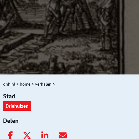
onh.nl
>
home
>
verhalen
>
Stad
Driehuizen
Delen