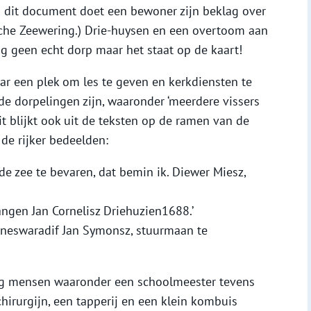
n dit document doet een bewoner zijn beklag over
he Zeewering.) Drie-huysen en een overtoom aan
g geen echt dorp maar het staat op de kaart!
ar een plek om les te geven en kerkdiensten te
e dorpelingen zijn, waaronder ‘meerdere vissers
it blijkt ook uit de teksten op de ramen van de
de rijker bedeelden:
 de zee te bevaren, dat bemin ik. Diewer Miesz,
angen Jan Cornelisz Driehuzien1688.’
jzneswaradif Jan Symonsz, stuurmaan te
tig mensen waaronder een schoolmeester tevens
chirurgijn, een tapperij en een klein kombuis