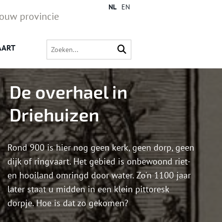
NL
EN
jouw provincie
AART
De overhael in
Driehuizen
Rond 900 is hier nog geen kerk, geen dorp, geen
dijk of ringvaart. Het gebied is onbewoond riet-
en hooiland omringd door water. Zo'n 1100 jaar
later staat u midden in een klein pittoresk
dorpje. Hoe is dat zo gekomen?