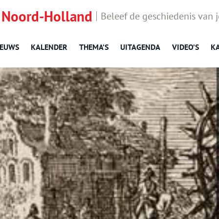
 Noord-Holland
Beleef de geschiedenis van 
IEUWS
KALENDER
THEMA’S
UITAGENDA
VIDEO’S
K