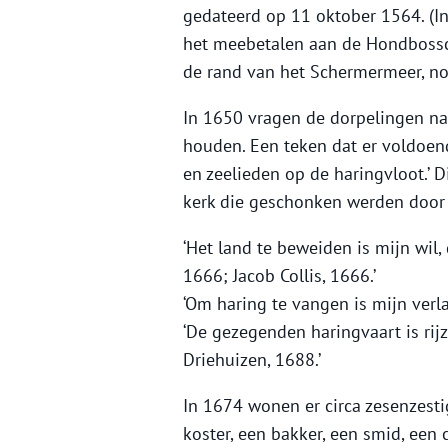
gedateerd op 11 oktober 1564. (I
het meebetalen aan de Hondbossc
de rand van het Schermermeer, no
In 1650 vragen de dorpelingen na
houden. Een teken dat er voldoend
en zeelieden op de haringvloot.’ D
kerk die geschonken werden door 
‘Het land te beweiden is mijn wil,
1666; Jacob Collis, 1666.’
‘Om haring te vangen is mijn verl
‘De gezegenden haringvaart is ri
Driehuizen, 1688.’
In 1674 wonen er circa zesenzes
koster, een bakker, een smid, een 