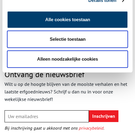
Details tonen
gebruik beter mogelijk te maken. De kerk staat er weer prachtig
bij en is een bezoek meer dan waard.
Auteur
: Henk Frijters (Kerk Beets) en Redactie ONH i.s.m.
Alle cookies toestaan
Stichting Oude Hollandse Kerken
Publicatiedatum: 03/06/2011
Selectie toestaan
Alleen noodzakelijke cookies
Ontvang de nieuwsbrief
Wilt u op de hoogte blijven van de mooiste verhalen en het
laatste erfgoednieuws? Schrijf u dan nu in voor onze
wekelijkse nieuwsbrief!
Bij inschrijving gaat u akkoord met ons
privacybeleid
.