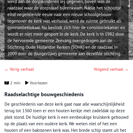
werd aan de dorpskinderen les gegeven, boven was de
raadzaal waar de dorpsraad bijeenkwam. Nadat het schooltje
eind negentiende eeuw naar een nieuw schoolgebouw
tegenover de kerk was verhuisd, werd de ruimte gebruikt als
gymnastieklokaal. Nu bevindt zich hier de consistoriekamer en
wordt er niet meer gesport in de kerk. De kerk is in 1982 door
de hervormde gemeente Zeevang overgedragen aan de
Stichting Oude Hollandse Kerken (SOHK) en de raadzaal in
2009 door de (burgerlijke) gemeente aan dezelfde stichting.
← Vorig verhaal
Volgend verhaal →
2 min
Voorlezen
Raadselachtige bouwgeschiedenis
De geschiedenis van deze kerk gaat naar alle waarschijnlijkheid
terug tot 1360 toen er een houten kerkje met zadeldak op deze
plek stond. De huidige kerk is een eenbeukige kruiskerk gebouwd
op de plaats van een oudere kerk. We weten niet of het een
houten of een bakstenen kerk was. Het brede schip stamt uit het