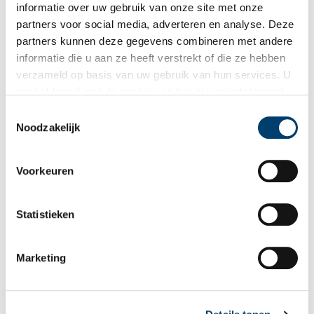
informatie over uw gebruik van onze site met onze
partners voor social media, adverteren en analyse. Deze
partners kunnen deze gegevens combineren met andere
informatie die u aan ze heeft verstrekt of die ze hebben
verzameld op basis van uw gebruik van hun services. U
gaat akkoord met de cookies en het
privacystatement
als u onze website blijft gebruiken.
Toestemmingsselectie
Noodzakelijk
Voorkeuren
De kerk van Beets in 1949. Foto door H. van der Wal, Rijksdienst voor het
Cultureel Erfgoed.
Statistieken
Multifunctioneel gebruik
In mei 2011 is opnieuw een grote restauratie afgerond. De kap en
Marketing
de toren dreigden ten prooi te vallen aan actieve boktorren. Ook
zijn bij deze restauratie voorzieningen aangebracht om de
publiekstoegankelijkheid te vergroten en multifunctioneel