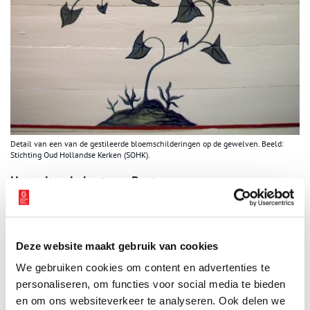
Detail van een van de gestileerde bloemschilderingen op de gewelven. Beeld:
Stichting Oud Hollandse Kerken (SOHK).
Het culturele hart van Beets
Er vinden nog steeds kerkdiensten plaats, maar de kerk is vooral
het culturele centrum van Beets. De kerk wordt gebruikt voor
culturele activiteiten en is te huur voor bijeenkomsten en
Deze website maakt gebruik van cookies
feesten. Zowel het schip als de oude raadzaal zijn officiële
trouwlocaties van de gemeente Zeevang. De kerk wordt beheerd
We gebruiken cookies om content en advertenties te
en geëxploiteerd door de plaatselijke commissie Beets.
personaliseren, om functies voor social media te bieden
en om ons websiteverkeer te analyseren. Ook delen we