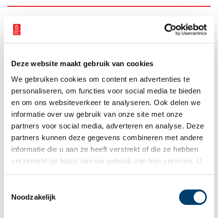
Ontvang de nieuwsbrief
Wilt u op de hoogte blijven van de mooiste verhalen en het
laatste erfgoednieuws? Schrijf u dan nu in voor onze
Deze website maakt gebruik van cookies
wekelijkse nieuwsbrief!
We gebruiken cookies om content en advertenties te
personaliseren, om functies voor social media te bieden
en om ons websiteverkeer te analyseren. Ook delen we
Bij inschrijving gaat u akkoord met ons
privacybeleid
.
informatie over uw gebruik van onze site met onze
partners voor social media, adverteren en analyse. Deze
partners kunnen deze gegevens combineren met andere
Aanvullingen
informatie die u aan ze heeft verstrekt of die ze hebben
verzameld op basis van uw gebruik van hun services. U
Vul deze informatie aan of geef een reactie.
gaat akkoord met de cookies en het
privacystatement
als u onze website blijft gebruiken.
Toestemmingsselectie
Noodzakelijk