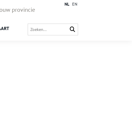
NL
EN
jouw provincie
AART