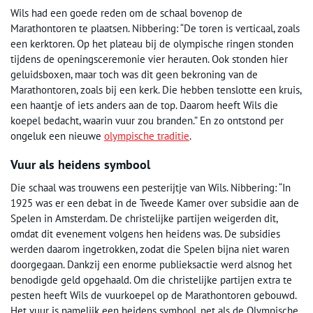
Wils had een goede reden om de schaal bovenop de
Marathontoren te plaatsen. Nibbering: “De toren is verticaal, zoals
een kerktoren. Op het plateau bij de olympische ringen stonden
tijdens de openingsceremonie vier herauten. Ook stonden hier
geluidsboxen, maar toch was dit geen bekroning van de
Marathontoren, zoals bij een kerk. Die hebben tenslotte een kruis,
een haantje of iets anders aan de top. Daarom heeft Wils die
koepel bedacht, waarin vuur zou branden.” En zo ontstond per
ongeluk een nieuwe
olympische traditie
.
Vuur als heidens symbool
Die schaal was trouwens een pesterijtje van Wils. Nibbering: “In
1925 was er een debat in de Tweede Kamer over subsidie aan de
Spelen in Amsterdam. De christelijke partijen weigerden dit,
omdat dit evenement volgens hen heidens was. De subsidies
werden daarom ingetrokken, zodat die Spelen bijna niet waren
doorgegaan. Dankzij een enorme publieksactie werd alsnog het
benodigde geld opgehaald. Om die christelijke partijen extra te
pesten heeft Wils de vuurkoepel op de Marathontoren gebouwd.
Het vuur is namelijk een heidens symbool, net als de Olympische