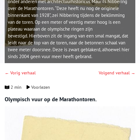
onder anderen met architectuurhistoricus Maurits Nibbering
over de Marathontoren. “Deze heeft nu nog de originele
binnenkant van 1928”, zei Nibbering tijdens de beklimming
van de toren. Op een meter of veertig meter hoog is een
plateau waaraan de olympische ringen zijn
bevestigd. Hierboven zit de ingang van een smal mangat, dat
leidt naar de top van de toren, naar de betonnen schaal van
twee meter doorsnee. Deze is zwart geblakerd, alhoewel hier
sinds 2004 geen vuur meer heeft gebrand.
← Vorig verhaal
Volgend verhaal →
2 min
Voorlezen
Olympisch vuur op de Marathontoren.