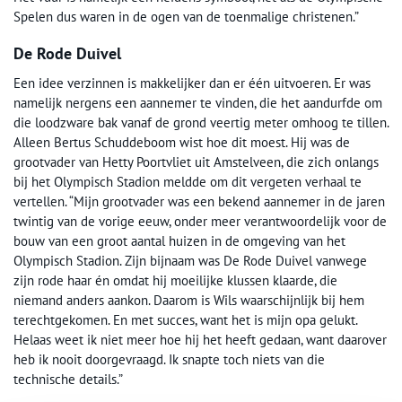
Spelen dus waren in de ogen van de toenmalige christenen.”
De Rode Duivel
Een idee verzinnen is makkelijker dan er één uitvoeren. Er was
namelijk nergens een aannemer te vinden, die het aandurfde om
die loodzware bak vanaf de grond veertig meter omhoog te tillen.
Alleen Bertus Schuddeboom wist hoe dit moest. Hij was de
grootvader van Hetty Poortvliet uit Amstelveen, die zich onlangs
bij het Olympisch Stadion meldde om dit vergeten verhaal te
vertellen. “Mijn grootvader was een bekend aannemer in de jaren
twintig van de vorige eeuw, onder meer verantwoordelijk voor de
bouw van een groot aantal huizen in de omgeving van het
Olympisch Stadion. Zijn bijnaam was De Rode Duivel vanwege
zijn rode haar én omdat hij moeilijke klussen klaarde, die
niemand anders aankon. Daarom is Wils waarschijnlijk bij hem
terechtgekomen. En met succes, want het is mijn opa gelukt.
Helaas weet ik niet meer hoe hij het heeft gedaan, want daarover
heb ik nooit doorgevraagd. Ik snapte toch niets van die
technische details.”