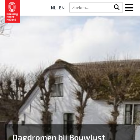
NL
EN
Dagdromen bij Bouwlust