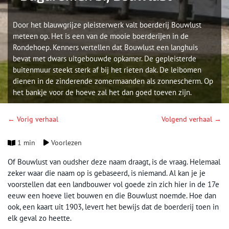
Door het blauwgrijze pleisterwerk valt boerderij Bouwlust
meteen op. Het is een van de mooie boerderijen in de
Rondehoep. Kenners vertellen dat Bouwlust een langhuis
bevat met dwars uitgebouwde opkamer. De gepleisterde
buitenmuur steekt sterk af bij het rieten dak. De leibomen
dienen in de zinderende zomermaanden als zonnescherm. Op
het bankje voor de hoeve zal het dan goed toeven zijn.
← Vorig verhaal
Volgend verhaal →
1 min
Voorlezen
Of Bouwlust van oudsher deze naam draagt, is de vraag. Helemaal
zeker waar die naam op is gebaseerd, is niemand. Al kan je je
voorstellen dat een landbouwer vol goede zin zich hier in de 17e
eeuw een hoeve liet bouwen en die Bouwlust noemde. Hoe dan
ook, een kaart uit 1903, levert het bewijs dat de boerderij toen in
elk geval zo heette.