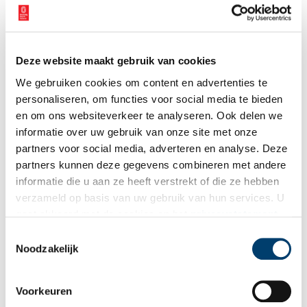
Wilt u op de hoogte blijven van de mooiste verhalen en het
laatste erfgoednieuws? Schrijf u dan nu in voor onze
wekelijkse nieuwsbrief!
Deze website maakt gebruik van cookies
We gebruiken cookies om content en advertenties te
personaliseren, om functies voor social media te bieden
Bij inschrijving gaat u akkoord met ons
privacybeleid
.
en om ons websiteverkeer te analyseren. Ook delen we
informatie over uw gebruik van onze site met onze
Aanvullingen
partners voor social media, adverteren en analyse. Deze
partners kunnen deze gegevens combineren met andere
Vul deze informatie aan of geef een reactie.
informatie die u aan ze heeft verstrekt of die ze hebben
verzameld op basis van uw gebruik van hun services. U
gaat akkoord met de cookies en het
privacystatement
als u onze website blijft gebruiken.
Toestemmingsselectie
Noodzakelijk
Vereiste velden zijn gemarkeerd met *. Het e-mailadres wordt niet
gepubliceerd.
Voorkeuren
Naam
*