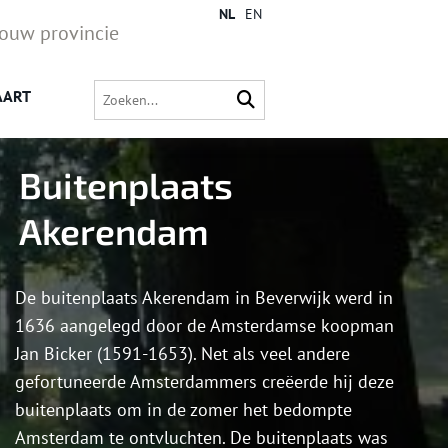
NL
EN
jouw provincie
AART
Buitenplaats
Akerendam
De buitenplaats Akerendam in Beverwijk werd in
1636 aangelegd door de Amsterdamse koopman
Jan Bicker (1591-1653). Net als veel andere
gefortuneerde Amsterdammers creëerde hij deze
buitenplaats om in de zomer het bedompte
Amsterdam te ontvluchten. De buitenplaats was