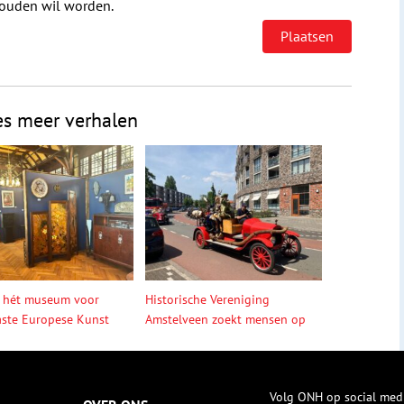
houden wil worden.
es meer verhalen
 hét museum voor
Historische Vereniging
ste Europese Kunst
Amstelveen zoekt mensen op
Volg ONH op social med