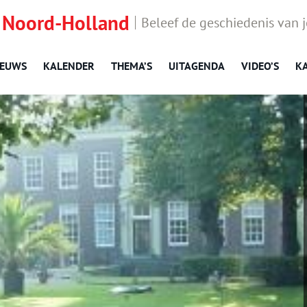
 Noord-Holland
Beleef de geschiedenis van 
IEUWS
KALENDER
THEMA’S
UITAGENDA
VIDEO’S
K