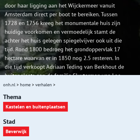
door haar ligging aan het Wijckermeer vanuit
Amsterdam direct per boot te bereiken. Tussen
1728 en 1756 kreeg het monumentale huis zijn
huidige voorkomen en vermoedelijk stamt de
achter het huis gelegen spiegelvijver ook uit die
tijd. Rond 1800 bedroeg het grondoppervlak 17
hectare waarvan er in 1850 nog 2.5 resteren. In
die tijd verkoopt Adriaan Teding van Berkhout de
buitenplaats aan de familie Sluyterman van Loo.
Een lid van deze familie bracht haar gehele bezit
onh.nl
>
home
>
verhalen
>
in 1916 onder in de Stichting Sluyterman van
Thema
Loo. Deze charitatieve organisatie spant zich tot
Kastelen en buitenplaatsen
aan de dag van vandaag in voor het behoud van
Akerendam en het welzijn van ouderen.
Stad
Beverwijk