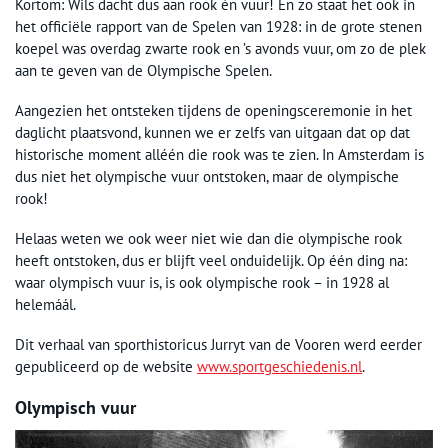
Kortom: Wils dacht dus aan rook én vuur! En zo staat het ook in
het officiële rapport van de Spelen van 1928: in de grote stenen
koepel was overdag zwarte rook en ’s avonds vuur, om zo de plek
aan te geven van de Olympische Spelen.
Aangezien het ontsteken tijdens de openingsceremonie in het
daglicht plaatsvond, kunnen we er zelfs van uitgaan dat op dat
historische moment alléén die rook was te zien. In Amsterdam is
dus niet het olympische vuur ontstoken, maar de olympische
rook!
Helaas weten we ook weer niet wie dan die olympische rook
heeft ontstoken, dus er blijft veel onduidelijk. Op één ding na:
waar olympisch vuur is, is ook olympische rook – in 1928 al
helemáál.
Dit verhaal van sporthistoricus Jurryt van de Vooren werd eerder
gepubliceerd op de website
www.sportgeschiedenis.nl
.
Olympisch vuur