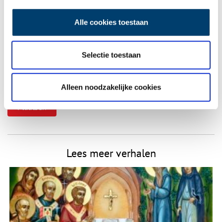
Naam
*
Alle cookies toestaan
E-mail
*
Selectie toestaan
Alleen noodzakelijke cookies
Vink dit aan als u op de hoogte gehouden wil worden.
Lees meer verhalen