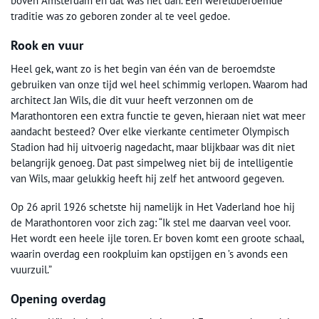
boven Amsterdam en dat was het dan. Een wereldberoemde
traditie was zo geboren zonder al te veel gedoe.
Rook en vuur
Heel gek, want zo is het begin van één van de beroemdste
gebruiken van onze tijd wel heel schimmig verlopen. Waarom had
architect Jan Wils, die dit vuur heeft verzonnen om de
Marathontoren een extra functie te geven, hieraan niet wat meer
aandacht besteed? Over elke vierkante centimeter Olympisch
Stadion had hij uitvoerig nagedacht, maar blijkbaar was dit niet
belangrijk genoeg. Dat past simpelweg niet bij de intelligentie
van Wils, maar gelukkig heeft hij zelf het antwoord gegeven.
Op 26 april 1926 schetste hij namelijk in Het Vaderland hoe hij
de Marathontoren voor zich zag: “Ik stel me daarvan veel voor.
Het wordt een heele ijle toren. Er boven komt een groote schaal,
waarin overdag een rookpluim kan opstijgen en ’s avonds een
vuurzuil.”
Opening overdag