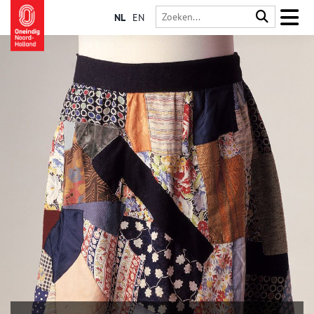
NL
EN