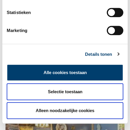
Statistieken
Vink dit aan als u op de hoogte gehouden wil worden.
Marketing
Details tonen
Lees meer verhalen
Alle cookies toestaan
Selectie toestaan
Alleen noodzakelijke cookies
Heiligen van de Lage Landen I: van Cunera tot Lambertus