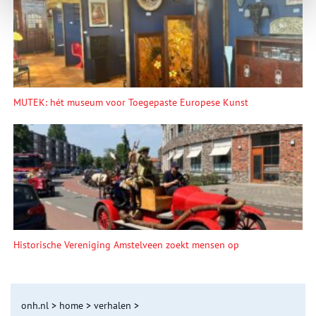
MUTEK: hét museum voor Toegepaste Europese Kunst
Historische Vereniging Amstelveen zoekt mensen op
onh.nl
>
home
>
verhalen
>