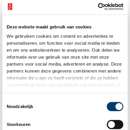
Bij inschrijving gaat u akkoord met ons
privacybeleid
.
Deze website maakt gebruik van cookies
We gebruiken cookies om content en advertenties te
Aanvullingen
personaliseren, om functies voor social media te bieden
en om ons websiteverkeer te analyseren. Ook delen we
Vul deze informatie aan of geef een reactie.
informatie over uw gebruik van onze site met onze
partners voor social media, adverteren en analyse. Deze
partners kunnen deze gegevens combineren met andere
informatie die u aan ze heeft verstrekt of die ze hebben
verzameld op basis van uw gebruik van hun services. U
Vereiste velden zijn gemarkeerd met *. Het e-mailadres wordt niet
gaat akkoord met de cookies en het
privacystatement
gepubliceerd.
als u onze website blijft gebruiken.
Toestemmingsselectie
Naam
*
Noodzakelijk
Voorkeuren
E-mail
*