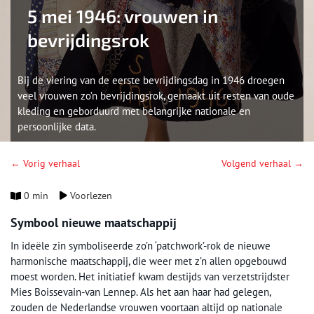
5 mei 1946: vrouwen in
bevrijdingsrok
Bij de viering van de eerste bevrijdingsdag in 1946 droegen
veel vrouwen zo’n bevrijdingsrok, gemaakt uit resten van oude
kleding en geborduurd met belangrijke nationale en
persoonlijke data.
← Vorig verhaal
Volgend verhaal →
0 min
Voorlezen
Symbool nieuwe maatschappij
In ideële zin symboliseerde zo’n ‘patchwork’-rok de nieuwe
harmonische maatschappij, die weer met z’n allen opgebouwd
moest worden. Het initiatief kwam destijds van verzetstrijdster
Mies Boissevain-van Lennep. Als het aan haar had gelegen,
zouden de Nederlandse vrouwen voortaan altijd op nationale