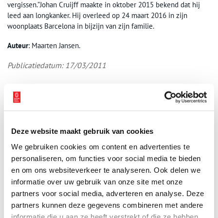
vergissen.”Johan Cruijff maakte in oktober 2015 bekend dat hij
leed aan longkanker. Hij overleed op 24 maart 2016 in zijn
woonplaats Barcelona in bijzijn van zijn familie.
Auteur
: Maarten Jansen.
Publicatiedatum: 17/03/2011
Ontvang de nieuwsbrief
Deze website maakt gebruik van cookies
Wilt u op de hoogte blijven van de mooiste verhalen en het
We gebruiken cookies om content en advertenties te
laatste erfgoednieuws? Schrijf u dan nu in voor onze
personaliseren, om functies voor social media te bieden
wekelijkse nieuwsbrief!
en om ons websiteverkeer te analyseren. Ook delen we
informatie over uw gebruik van onze site met onze
partners voor social media, adverteren en analyse. Deze
partners kunnen deze gegevens combineren met andere
Bij inschrijving gaat u akkoord met ons
privacybeleid
.
informatie die u aan ze heeft verstrekt of die ze hebben