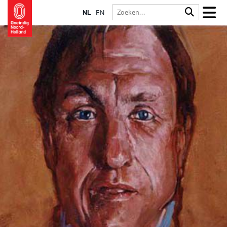
NL
EN