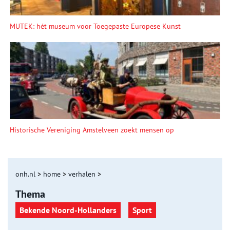
MUTEK: hét museum voor Toegepaste Europese Kunst
Historische Vereniging Amstelveen zoekt mensen op
onh.nl
>
home
>
verhalen
>
Thema
Bekende Noord-Hollanders
Sport