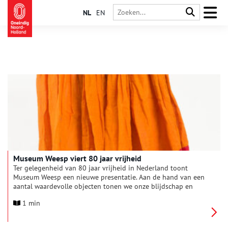
NL
EN
Museum Weesp viert 80 jaar vrijheid
Ter gelegenheid van 80 jaar vrijheid in Nederland toont
Museum Weesp een nieuwe presentatie. Aan de hand van een
aantal waardevolle objecten tonen we onze blijdschap en
dankbaarheid voor vrijheid de afgelopen decennia. Een
1 min
centrale rol hierin speelt een speciale ‘bevrijdingsrok’ uit
Weesp, gemaakt en gedragen door Weesper
kinderboekenschrijfster en mensenrechtenactiviste Mies