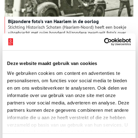
Bijzondere foto’s van Haarlem in de oorlog
Stichting Historisch Schoten (Haarlem-Noord) heeft een boekje
uitgebracht met ruim honderd bijzondere zwart-wit foto’s over
Haarlem in de Tweede Wereldoorlog. De foto’s geven vooral
een beeld van het laatste oorlogsjaar en de bevrijding van
Haarlem en omstreken. Ton van Beelen, bestuurslid van de
stichting, stelde het boekje samen.
Deze website maakt gebruik van cookies
We gebruiken cookies om content en advertenties te
personaliseren, om functies voor social media te bieden
en om ons websiteverkeer te analyseren. Ook delen we
informatie over uw gebruik van onze site met onze
partners voor social media, adverteren en analyse. Deze
partners kunnen deze gegevens combineren met andere
Vrouwen in Verzet: Violette Cornelius en Gustave (Guusje)
informatie die u aan ze heeft verstrekt of die ze hebben
Rübsaam
verzameld op basis van uw gebruik van hun services. U
Het verhaal van Violette Cornelius (Batavia, 1919) en Gustave
gaat akkoord met de cookies en het
privacystatement
(Guusje) Rübsaam (Amsterdam, 1917) begint vlak voor de