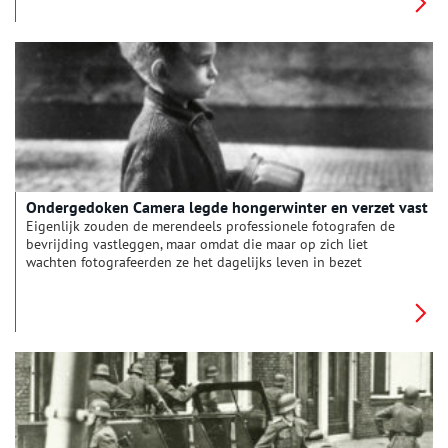
Tweede Wereldoorlog boden zij hier onderdak aan 32 joodse
onderduikers, tot ze werden verraden…
Ondergedoken Camera legde hongerwinter en verzet vast
Eigenlijk zouden de merendeels professionele fotografen de
bevrijding vastleggen, maar omdat die maar op zich liet
wachten fotografeerden ze het dagelijks leven in bezet
Amsterdam, de Hongerwinter en het verzet.