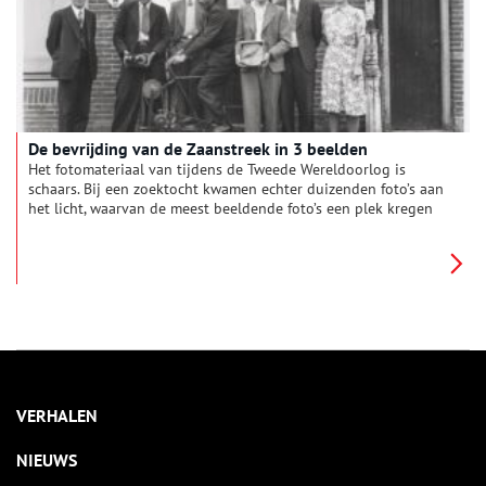
De bevrijding van de Zaanstreek in 3 beelden
Het fotomateriaal van tijdens de Tweede Wereldoorlog is
schaars. Bij een zoektocht kwamen echter duizenden foto’s aan
het licht, waarvan de meest beeldende foto’s een plek kregen
in het zojuist verschenen boek ‘De Zaanstreek in Oorlogstijd
1940 – ‘45’ van Erik Schaap. Oneindig Noord-Holland sprak de
auteur (per telefoon) over zijn zoektocht en vroeg hem foto’s
uit zijn boek toe te lichten. De drie gekozen beelden brengen
de bevrijding van de Zaanstreek op unieke wijze in beeld.
VERHALEN
NIEUWS