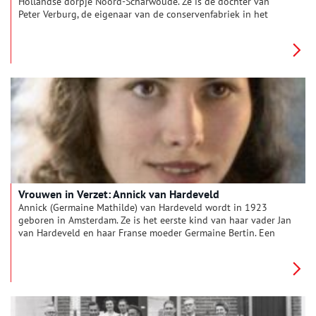
Hollandse dorpje Noord-Scharwoude. Ze is de dochter van
Peter Verburg, de eigenaar van de conservenfabriek in het
dorp. Als haar vader op jonge leeftijd sterft in 1924 neemt zij
samen met een andere vrouw, mevrouw Edel, het roer over. Dat
twee vrouwen een dergelijk bedrijf runnen is voor die tijd vrij
uniek, en het zorgt ervoor dat Hendriek al op jonge leeftijd
weet hoe ze een organisatie moet leiden. Als haar zus Grieke in
1930 overlijdt, trouwt Hendriek met Grieke’s weduwe, Harry,
zoals wel vaker gebeurt in die tijd. Zo komt Hendriek in
Haarlem terecht.
Vrouwen in Verzet: Annick van Hardeveld
Annick (Germaine Mathilde) van Hardeveld wordt in 1923
geboren in Amsterdam. Ze is het eerste kind van haar vader Jan
van Hardeveld en haar Franse moeder Germaine Bertin. Een
paar jaar later wordt nog een jongetje geboren: Yann Emile.
Als de oorlog in mei 1940 uitbreekt is Annick zestien jaar en
net begonnen aan de opleiding tot verpleegster bij het Rode
Kruis.