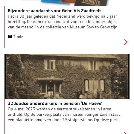
Bijzondere aandacht voor Gebr. Vis Zaadteelt
Het is 80 jaar geleden dat Nederland werd bevrijd na 5 jaar
bezetting. Daarom extra aandacht voor een bijzonder object
van de maand. In de collectie van Museum Sow to Grow zijn
enkele Prijscouranten van Gebr. Vis Zaadteelt en Zaadhandel
2 min
in Enkhuizen. Gebroeders Vis werd opgericht in 1912 door
Dirk Vis Jansz.
32 Joodse onderduikers in pension ‘De Hoeve’
Op 4 mei 2023 werden de eerste struikelstenen in Laren
onthuld. Op de parkeerplaats van museum Singer Laren staat
een plaquette omgeven door 29 stolpersteine. Op deze plek
stond vroeger pension ´De Hoeve´ van de joodse Isaac ‘Ies’
Bleekrode en zijn niet-joodse vrouw Els Garms. Tijdens de