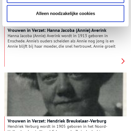
strijd tussen deze groepen kunnen de socialisten en de
communisten elkaar niet luchten of zien.
Alleen noodzakelijke cookies
Vrouwen in Verzet: Hanna Jacoba (Annie) Averink
Hanna Jacoba (Annie) Averink wordt in 1913 geboren in
Enschede. Annie’s ouders scheiden als Annie nog jong is en
Annie blijft bij haar moeder, die snel hertrouwt. Annie groeit
op in een samengesteld gezin, waar ze zich niet altijd
thuisvoelt. Als het gezin in 1926 naar Amsterdam verhuist gaat
de jonge Annie – ze is dan pas dertien jaar – aan het werk.
Annie’s moeder stelt voor dat Annie wat afleiding van haar
vele werk kan vinden bij de Arbeiders Jeugd Centrale, de
jongerenorganisatie van de socialisten. Maar Annie voelt zich
meer aangetrokken tot de Zaaier, de communistische
jongerenbeweging. Annie sluit zich aan en werkt jarenlang
onvermoeibaar voor haar ideaal: het communisme inzetten om
een beter leven te bieden aan lagere klassen.
Vrouwen in Verzet: Hendriek Breukelaar-Verburg
Hendriek Verburg wordt in 1905 geboren in het Noord-