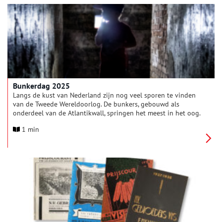
Bouhuys (1927-2008). Daarnaast laat het museum een selectie
zien van de parels uit de bijzondere collectie
bevrijdingsmemorabilia van Weesper verzamelaar Dennis Koek.
Bunkerdag 2025
Langs de kust van Nederland zijn nog veel sporen te vinden
van de Tweede Wereldoorlog. De bunkers, gebouwd als
onderdeel van de Atlantikwall, springen het meest in het oog.
Op zaterdag 24 mei 2025 van 10.00 tot 17.00 uur zijn de
1 min
bunkers van Zeeland tot de Waddeneilanden samen open voor
Bunkerdag.