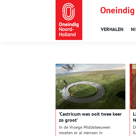
Oneindig
VERHALEN
N
‘Castricum was ooit twee keer
L
zo groot’
N
In de Vroege Middeleeuwen
D
moeten er al mensen in
G