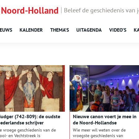
 Noord-Holland
Beleef de geschiedenis van 
IEUWS
KALENDER
THEMA’S
UITAGENDA
VIDEO’S
K
iudger (742-809): de oudste
Nieuwe canon voert je mee in
ederlandse schrijver
de Noord-Hollandse
geschiedenis
e vroege geschiedenis van de
Wie meer wil weten over de
ooi- en Vechtstreek is
vroegste geschiedenis van