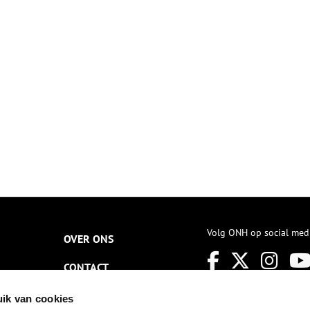
orden de laatste plantjes
herkennen.
epoot om een verfrissende en
oeiende ervaring te bieden
an lokale tot internationale
ezoekers. Reacties van
oorbijgangers en gasten
evestigen dat de juiste koers
s ingezet. Het verhaal van
lantenveredeling is nu
oegankelijker, veelzijdiger en
eer gericht op een breed
ubliek met diverse interesses.
Volg ONH op social med
OVER ONS
CONTACT
NIEUWSBRIEF
ik van cookies