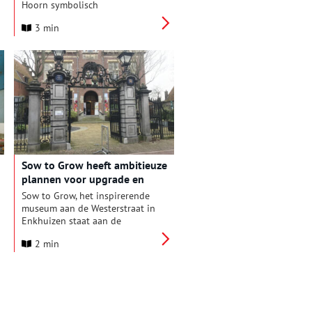
Hoorn symbolisch
overgedragen aan het
3 min
bouwteam. Daarmee is de
verbouwing en vernieuwing van
het museum, na jarenlang
voorbereiden, dan toch
eindelijk begonnen.
Sow to Grow heeft ambitieuze
plannen voor upgrade en
renovatie
Sow to Grow, het inspirerende
museum aan de Westerstraat in
Enkhuizen staat aan de
vooravond van een opwindende
2 min
fase van groei en verbetering. In
januari 2024 sluit het museum,
na ruim 5 jaar, tijdelijk de
deuren om ruimte te bieden
voor een uitgebreide upgrade
van de tentoonstellingsruimtes.