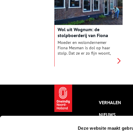
w
g
b
a
b
Wol uit Wognum: de
v
stolpboerderij van Fiona
b
Mesman
i
Moeder en wolondernemer
p
Fiona Mesman is dol op haar
t
stolp. Dat ze er zo fijn woont,
m
heeft ze niet alleen te danken
p
aan haar eigen
doorzettingsvermogen, maar
ook aan dat van haar
schoonouders, met wie ze het
huis deelt. Samenwonen met je
schoonouders, daar moest Fiona
wel even aan wennen. Maar dit
avontuur had niet beter kunnen
VERHALEN
uitpakken.
NIEUWS
KALENDER
Deze website maakt gebru