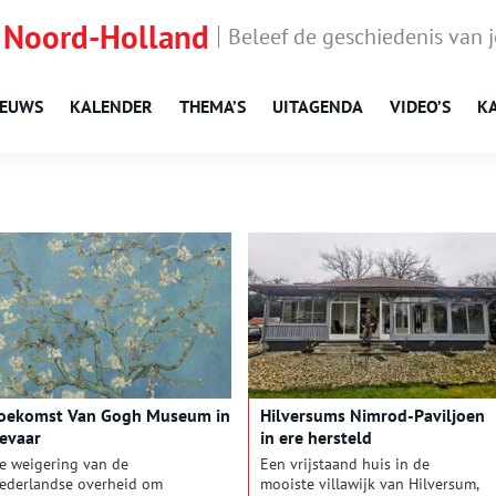
 Noord-Holland
Beleef de geschiedenis van 
IEUWS
KALENDER
THEMA’S
UITAGENDA
VIDEO’S
K
oekomst Van Gogh Museum in
Hilversums Nimrod-Paviljoen
evaar
in ere hersteld
e weigering van de
Een vrijstaand huis in de
ederlandse overheid om
mooiste villawijk van Hilversum,