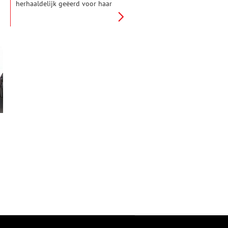
herhaaldelijk geëerd voor haar
toegewijde werk als archivaris
en historica. Ook in de
oorlogsjaren wist Kurtz als
archivaris een bijzondere rol te
spelen. Wie was deze eerste
vrouwelijke gemeentearchivaris
van Haarlem? Klaartje Pompe,
hoofd publiek van het Noord-
Hollands Archief, neemt de
lezers van ONH mee in Gerda
Kurtz’s jeugd, opleiding en
werkzame leven.