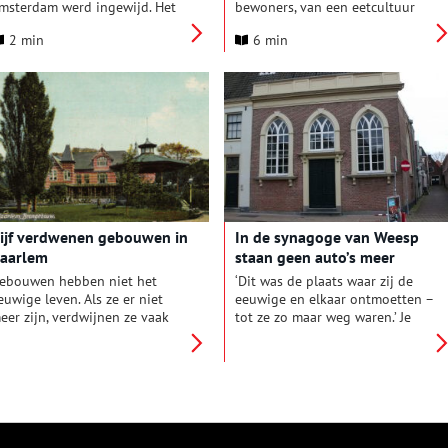
msterdam werd ingewijd. Het
bewoners, van een eetcultuur
ebouw, dat ook ‘Esnoga’ of
die de stadsgrenzen
2 min
6 min
Snoge’ genoemd wordt, is nog
overschrijdt. Het boek was een
ltijd in gebruik als gebedshuis
groot succes, aan aandacht had
oor de Portugees-Israëlietische
het boek geen tekort. Het
emeente die hier sinds de
artikel over het boek was niet
ouw is gevestigd.
alleen het meest gelezen artikel
op Oneindig Noord-Holland,
maar kreeg nog een interessant
staartje.
ijf verdwenen gebouwen in
In de synagoge van Weesp
aarlem
staan geen auto’s meer
ebouwen hebben niet het
‘Dit was de plaats waar zij de
euwige leven. Als ze er niet
eeuwige en elkaar ontmoetten –
eer zijn, verdwijnen ze vaak
tot ze zo maar weg waren.’ Je
nel uit het collectieve
leest het op een gedenkplaat in
eheugen: uit het oog, uit het
de Hanensteeg in Weesp, op de
art. Toch is dat zonde, want
zijmuur van de voormalige
oms vertellen juist die
synagoge aan de Nieuwstraat.
ebouwen een bijzonder
Op 29 april 1942 vertrokken de
erhaal. Zoals deze vijf
laatste joden uit het stadje.
erdwenen bouwwerken uit
Gedwongen.