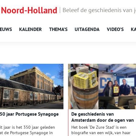
 Noord-Holland
Beleef de geschiedenis van 
IEUWS
KALENDER
THEMA’S
UITAGENDA
VIDEO’S
K
50 jaar Portugese Synagoge
De geschiedenis van
Amsterdam door de ogen van
een augurk
it jaar is het 350 jaar geleden
Het boek ‘De Zure Stad’ is een
at de Portugese Synagoge in
biografie van een wijk, van haar