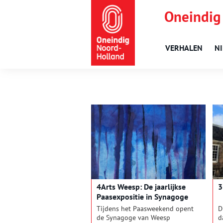
Oneindig
VERHALEN
N
4Arts Weesp: De jaarlijkse
3
Paasexpositie in Synagoge
Weesp
Tijdens het Paasweekend opent
D
de Synagoge van Weesp
d