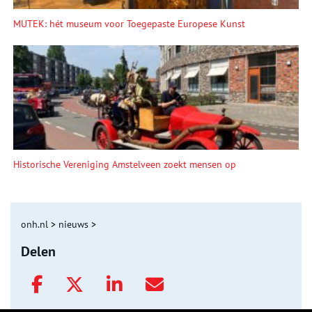
MUTEK: hét museum voor Toegepaste Europese Kunst
Historische Vereniging Amstelveen zoekt mensen op
onh.nl
>
nieuws
>
Delen