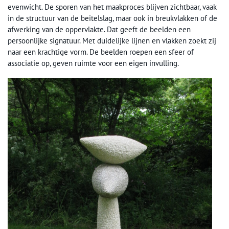
evenwicht. De sporen van het maakproces blijven zichtbaar, vaak
in de structuur van de beitelslag, maar ook in breukvlakken of de
afwerking van de oppervlakte. Dat geeft de beelden een
persoonlijke signatuur. Met duidelijke lijnen en vlakken zoekt zij
naar een krachtige vorm. De beelden roepen een sfeer of
associatie op, geven ruimte voor een eigen invulling.