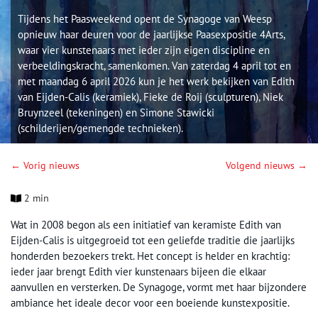
Tijdens het Paasweekend opent de Synagoge van Weesp
opnieuw haar deuren voor de jaarlijkse Paasexpositie 4Arts,
waar vier kunstenaars met ieder zijn eigen discipline en
verbeeldingskracht, samenkomen. Van zaterdag 4 april tot en
met maandag 6 april 2026 kun je het werk bekijken van Edith
van Eijden-Calis (keramiek), Fieke de Roij (sculpturen), Niek
Bruynzeel (tekeningen) en Simone Stawicki
(schilderijen/gemengde technieken).
← Vorig nieuws
Volgend nieuws →
2 min
Wat in 2008 begon als een initiatief van keramiste Edith van
Eijden-Calis is uitgegroeid tot een geliefde traditie die jaarlijks
honderden bezoekers trekt. Het concept is helder en krachtig:
ieder jaar brengt Edith vier kunstenaars bijeen die elkaar
aanvullen en versterken. De Synagoge, vormt met haar bijzondere
ambiance het ideale decor voor een boeiende kunstexpositie.