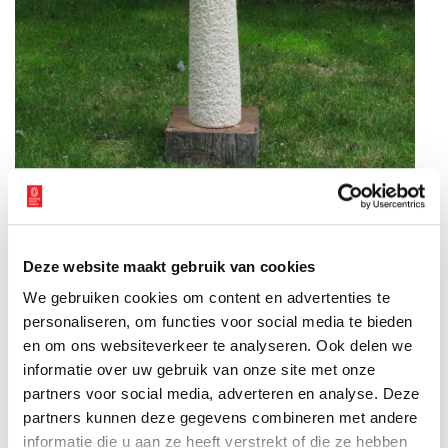
Fieke de Roij. Via 4arts.
Deze website maakt gebruik van cookies
Niek Bruynzeel studeerde aan de Gerrit Rietveld Academie
We gebruiken cookies om content en advertenties te
(1976–1982) en werkt in uiteenlopende disciplines. Op deze
personaliseren, om functies voor social media te bieden
expositie toont hij zijn tekeningen. In zijn werk zien we een
en om ons websiteverkeer te analyseren. Ook delen we
combinatie van natuurlijke elementen en organische fragmenten.
informatie over uw gebruik van onze site met onze
Er lijkt geen logica in te zitten en toch oogt het werk
partners voor social media, adverteren en analyse. Deze
evenwichtig. Tekenen is voor hem reizen, spelen met vormen en
partners kunnen deze gegevens combineren met andere
een overduidelijke liefde voor het materiaal.
informatie die u aan ze heeft verstrekt of die ze hebben