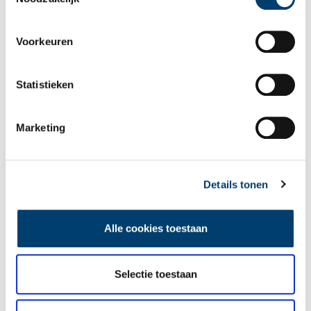
weg was naar een suikerplantage in de koloniën, was in de
zomer van 2022 onderwerp van een nieuwe tentoonstelling in
archeologiemuseum Huis van Hilde.
Voorkeuren
Statistieken
Marketing
Suiker in de koffie: genotsmiddelen uit Oost en West
Tijdens de zeventiende eeuw maakten Nederlanders kennis
met allerlei exotische voedingswaren, zoals koffie, thee, suiker
en specerijen. Deze goederen werden uit het verre Oost- en
Details tonen
West-Indië aangevoerd door de VOC en de WIC, die de
overzeese handel beheersten. Het waren echte luxeproducten,
die alleen welgestelde Nederlanders zich konden veroorloven.
Alle cookies toestaan
Selectie toestaan