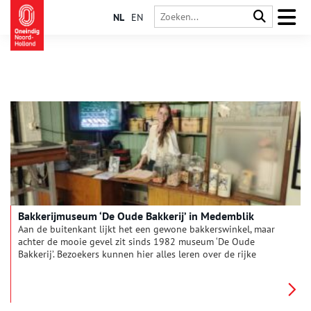
NL
EN
Bakkerijmuseum ‘De Oude Bakkerij’ in Medemblik
Aan de buitenkant lijkt het een gewone bakkerswinkel, maar
achter de mooie gevel zit sinds 1982 museum ‘De Oude
Bakkerij’. Bezoekers kunnen hier alles leren over de rijke
geschiedenis van brood, koek, suiker, chocolade en banket. Niet
alleen door te kijken, maar ook door te luisteren, voelen,
ruiken en zelfs proeven. Oneindig Noord-Holland bracht een
bezoek aan het lekkerste museum van Nederland.