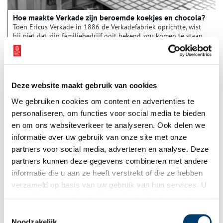
Hoe maakte Verkade zijn beroemde koekjes en chocola?
Toen Ericus Verkade in 1886 de Verkadefabriek oprichtte, wist
hij niet dat zijn familiebedrijf ooit bekend zou komen te staan
om de heerlijke koekjes en chocolade. De fabriek maakte
aanvankelijk slechts brood, beschuit en ontbijtkoek, maar daar
zou gauw verandering in komen. Hoe konden de biscuitjes en
chocoladerepen van Verkade tot zo’n begrip uitgroeien? En
misschien nog wel belangrijker: hoe werden ze eigenlijk
Deze website maakt gebruik van cookies
gemaakt? Om dat uit te vinden, brachten we een bezoekje aan
de Verkade Experience in het Zaans Museum.
We gebruiken cookies om content en advertenties te
personaliseren, om functies voor social media te bieden
en om ons websiteverkeer te analyseren. Ook delen we
informatie over uw gebruik van onze site met onze
partners voor social media, adverteren en analyse. Deze
partners kunnen deze gegevens combineren met andere
Koloniaal scheepswrak bevat zoveel meer dan scherven
informatie die u aan ze heeft verstrekt of die ze hebben
Ruim twintig jaar geleden trof garnalenkotter Emmie een
verzameld op basis van uw gebruik van hun services. U
mysterieuze houten kist met kapmessen in haar net. Deze
gaat akkoord met de cookies en het
privacystatement
vondst vormde het begin van een lang onderzoek naar het
zogenaamde ‘Schervenwrak’, dat in 1822 op de Rede van Texel
als u onze website blijft gebruiken.
Toestemmingsselectie
verging. Het schip, dat met gereedschap en luxegoederen op
Noodzakelijk