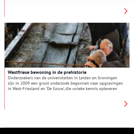
Westfriese bewoning in de prehistorie
Onderzoekers van de universiteiten in Leiden en Groningen
zijn in 2009 een groot onderzoek begonnen naar opgravingen
in West-Friesland en ‘De Gouw’, die unieke kennis opleveren
over de prehistorische mens. De regio werd al vele duizenden
jaren geleden bewoond. Er zijn vele menselijke sporen
teruggevonden, waaronder het skelet van ‘Mies’.