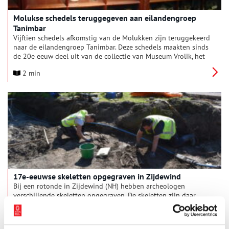
Molukse schedels teruggegeven aan eilandengroep
Tanimbar
Vijftien schedels afkomstig van de Molukken zijn teruggekeerd
naar de eilandengroep Tanimbar. Deze schedels maakten sinds
de 20e eeuw deel uit van de collectie van Museum Vrolik, het
anatomisch museum van Amsterdam UMC.
2 min
17e-eeuwse skeletten opgegraven in Zijdewind
Bij een rotonde in Zijdewind (NH) hebben archeologen
verschillende skeletten opgegraven. De skeletten zijn daar
vermoedelijk in de zeventiende eeuw begraven, toen de
Sijdenskerk er nog stond. Deze kerk is in 1850 buiten gebruik
2 min
geraakt en in 1970 gesloopt.