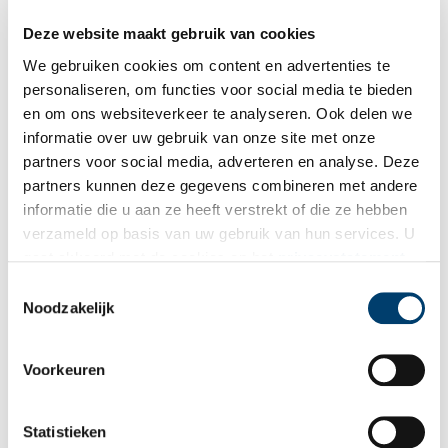
Deze website maakt gebruik van cookies
We gebruiken cookies om content en advertenties te
personaliseren, om functies voor social media te bieden
en om ons websiteverkeer te analyseren. Ook delen we
informatie over uw gebruik van onze site met onze
partners voor social media, adverteren en analyse. Deze
partners kunnen deze gegevens combineren met andere
Wie was de oudste Haarlemmer?
informatie die u aan ze heeft verstrekt of die ze hebben
De huidige Grote of St. Bavokerk was niet het eerste godshuis
verzameld op basis van uw gebruik van hun services. U
in het hart van de middeleeuwse stad Haarlem. Onder de
gaat akkoord met de cookies en het
privacystatement
zerkenvloer van de kerk werd onlangs voor de tweede keer het
tufstenen muurwerk van een voorganger blootgelegd. Met
als u onze website blijft gebruiken.
Toestemmingsselectie
daarbij een deel van een skelet, het oudste dat tot nu toe is
Noodzakelijk
gevonden in Haarlem. Wie was deze Haarlemmer en wanneer
leefde hij?
Voorkeuren
Statistieken