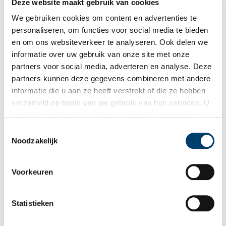
Leek geeft aan graag onder de rotonde te willen kijken wat daar
Deze website maakt gebruik van cookies
verder nog te vinden valt, maar dat gaat helaas niet. Het gaat nu
We gebruiken cookies om content en advertenties te
om de archeologische begeleiding van een project, dus geen
personaliseren, om functies voor social media te bieden
archeologische opgraving. Enkel het deel dat straks
en om ons websiteverkeer te analyseren. Ook delen we
watercompensatie wordt, wordt nu onderzocht.
informatie over uw gebruik van onze site met onze
partners voor social media, adverteren en analyse. Deze
partners kunnen deze gegevens combineren met andere
informatie die u aan ze heeft verstrekt of die ze hebben
verzameld op basis van uw gebruik van hun services. U
gaat akkoord met de cookies en het
privacystatement
als u onze website blijft gebruiken.
Toestemmingsselectie
Noodzakelijk
Voorkeuren
Statistieken
De opgegraven skeletten in Zijdewind. Foto: Archeologie West-Friesland.