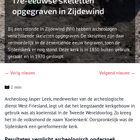
17e-eeuwse skeletten
opgegraven in Zijdewind
Bij een rotonde in Zijdewind (NH) hebben archeologen
verschillende skeletten opgegraven. De skeletten zijn daar
vermoedelijk in de zeventiende eeuw begraven, toen de
Sijdenskerk er nog stond. Deze kerk is in 1850 buiten gebruik
geraakt en in 1970 gesloopt.
← Vorig nieuws
Volgend nieuws →
2 min
Archeoloog Jasper Leek, medewerker van de archeologische
dienst West-Friesland, legt uit dat het leegstaande kerkgebouw in
gebruik was als koeienstal in de Tweede Wereldoorlog. Zo kreeg
het in de volksmond de naam ‘Koeienkerk’. Oorspronkelijk was de
Sijdenskerk een gereformeerde kerk.
Resultaten verplicht archeologisch onderzoek