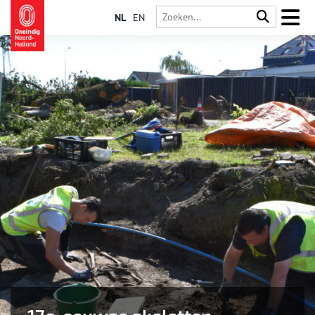
NL
EN