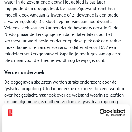
water in de zeventiende eeuw. Het gebied is pas later
ingepolderd en drooggelegd. De naam Zijdewind komt hier
mogelijk ook vandaan (zijtwende of zijdewende is een brede
afwateringssloot). Die sloot liep hiervandaan noordwaarts.
Volgens Leek zou het kunnen dat de bewoners eerst in Oude
Niedorp naar de kerk gingen en dat er later later door het
kerkbestuur werd besloten dat er op deze plek ook een kerkje
moest komen. Een ander scenario is dat er al vóór 1652 een
middeleeuws kerkgebouw of kapelletje heeft gestaan op deze
plek, maar voor die theorie wordt nog bewijs gezocht.
Verder onderzoek
De opgegraven skeletten worden straks onderzocht door de
fysisch antropoloog. Uit dat onderzoek zal meer bekend worden
over het geslacht, maar ook over de welstand waarin ze leefden
en hun algemene gezondheid. Zo kan de fysisch antropoloog
bijvoorbeeld zien of ze voldoende voedsel en vitamines
binnenkregen. Daarmee kunnen er weer conclusies getrokken
worden over de leefomstandigheden in die tijd.