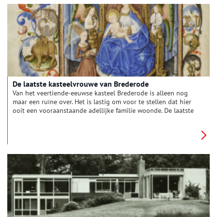
De laatste kasteelvrouwe van Brederode
Van het veertiende-eeuwse kasteel Brederode is alleen nog
maar een ruïne over. Het is lastig om voor te stellen dat hier
ooit een vooraanstaande adellijke familie woonde. De laatste
bewoonster was edelvrouw Yolande van Lalaing (1422-1497),
die samen met haar man Reinoud II van Brederode zes
kinderen kreeg. Yolande was niet zomaar een kasteelvrouwe.
Tijdens de afwezigheid van haar man beheerde ze de kastelen
en landerijen van Brederode. Maar na zijn dood moest ze
strijden voor haar bezit en kinderen. Vijf bastaarden, een neef
en andere familieleden vonden dat zij meer recht hadden op
de erfenis dan Yolande – een vrouw.