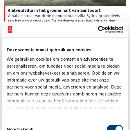
Rietveldvilla in het groene hart van Santpoort
Vanaf de straat wordt de monumentale villa Syrinx grotendeels
aan het oog onttrokken. De markante gevel bevindt zich dan
ook aan de achterzijde, alleen zichtbaar voor de bewoners en
hun bezoek. Toch wordt de bungalow aan de Harddraverslaan
in Santpoort-Zuid beschouwd als één van de meest
indrukwekkende ontwerpen van architect Gerrit Rietveld.
Deze website maakt gebruik van cookies
We gebruiken cookies om content en advertenties te
personaliseren, om functies voor social media te bieden
en om ons websiteverkeer te analyseren. Ook delen we
informatie over uw gebruik van onze site met onze
partners voor social media, adverteren en analyse. Deze
partners kunnen deze gegevens combineren met andere
Een wachtkamer voor krankzinnigen
informatie die u aan ze heeft verstrekt of die ze hebben
Misschien heb je vanuit de trein dit provinciale monument al
verzameld op basis van uw gebruik van hun services. U
eens bewonderd of zie je het zelfs elke dag: station Santpoort-
gaat akkoord met de cookies en het
privacystatement
Zuid. Het station herinnert treinreizigers aan de opkomst van
het treinvervoer in de provincie, toen het reizen met de trein
als u onze website blijft gebruiken.
Toestemmingsselectie
nog langzaam op stoom moest komen.
Noodzakelijk