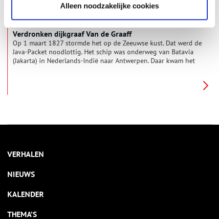
Alleen noodzakelijke cookies
Verdronken dijkgraaf Van de Graaff
Op 1 maart 1827 stormde het op de Zeeuwse kust. Dat werd de
Java-Packet noodlottig. Het schip was onderweg van Batavia
(Jakarta) in Nederlands-Indië naar Antwerpen. Daar kwam het
nooit aan. De Java-Packet sloeg op een bank bij Westkapelle.
De 36 opvarenden verdronken jammerlijk. Onder de
slachtoffers bevond zich mr. H.J. van de Graaff. Hij was in de
jaren 1812-1816 dijkgraaf van het grote Noord-Hollandse
Hoogheemraadschap van de Uitwaterende Sluizen. Wie was
Van de Graaff? Wat zocht hij in Indië? En hoe kwam hij aan
boord van het rampschip?
VERHALEN
NIEUWS
KALENDER
THEMA’S