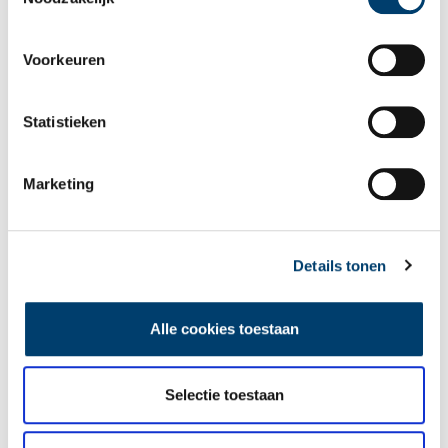
naar Indië; een enerverende reis. Maar wie mag met de eer
strijken? Le Maire of Schouten?
Voorkeuren
Statistieken
Marketing
De laatste reis van Opie Pruimboom
Wie in Nederland spoedeisende hulp nodig heeft kan rekenen
op de komst van een ambulance binnen twintig minuten.
Honderd jaar geleden duurde de reis van de Wieringse
Details tonen
eilandbewoonster Maartje Pruimboom naar het ziekenhuis in
Alkmaar meer dan een halve dag. Maar, Maartje reisde anno
1918 wél met een destijds moderne ambulancekar.
Alle cookies toestaan
Selectie toestaan