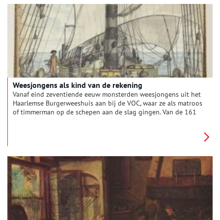
Weesjongens als kind van de rekening
Vanaf eind zeventiende eeuw monsterden weesjongens uit het
Haarlemse Burgerweeshuis aan bij de VOC, waar ze als matroos
of timmerman op de schepen aan de slag gingen. Van de 161
jongens die tussen 1691 en 1805 vertrokken, zijn er 75
overleden tijdens de lange reis. Van 30 weesjongens zijn
behalve de vertrekdatum en het schip geen gegevens bekend.
Slechts 39 van de jongeren die naar Indië waren vertrokken
keerden naar Haarlem terug. Dick van Gijlswijk dook in de
archieven om het lot van deze Indiëgangers vast te leggen.