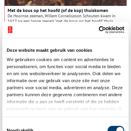
Met de kous op het hoofd (of de kop) thuiskomen
De Hoornse zeeman, Willem Corneliszoon Schouten kwam in
1617 na een lange zeereis ‘met de kous op het hoofd’ thuis.
Deze website maakt gebruik van cookies
We gebruiken cookies om content en advertenties te
personaliseren, om functies voor social media te bieden
en om ons websiteverkeer te analyseren. Ook delen we
informatie over uw gebruik van onze site met onze
partners voor social media, adverteren en analyse. Deze
partners kunnen deze gegevens combineren met andere
Door de Straat Le Maire en langs Kaap Hoorn
informatie die u aan ze heeft verstrekt of die ze hebben
Zeeman Willem Cornelisz. Schouten heeft aan het begin van de
verzameld op basis van uw gebruik van hun services. U
zeventiende eeuw meerdere reizen naar Zuidoost-Azië
gaat akkoord met de cookies en het
privacystatement
gemaakt en ontdekte, samen met Jacob Le Maire, zoon van de
Amsterdamse koopman Isaac Le Maire, de Straat Le Maire en
als u onze website blijft gebruiken.
Toestemmingsselectie
Kaap Hoorn in de zoektocht naar een nieuwe westelijke route
Noodzakelijk