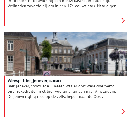
In Loosdrecht bouwde hij een nieuw kasteel in oude stijl.
Weilanden toverde hij om in een 17e-eeuws park. Naar eigen
ontwerp. Bezoek kasteel-museum Sypesteyn en je betreedt de
droom van de jonkheer.
Weesp: bier, jenever, cacao
Bier, jenever, chocolade – Weesp was er ooit wereldberoemd
om. Trekschuiten met bier voeren af en aan naar Amsterdam.
De jenever ging mee op de zeilschepen naar de Oost.