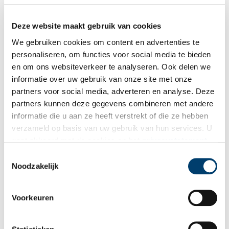
Deze website maakt gebruik van cookies
Vijftig jaar Weesp in één tentoonstelling
We gebruiken cookies om content en advertenties te
Museum Weesp bestaat 50 jaar! En wie jarig is trakteert. Dat
doet het museum met een nieuwe tentoonstelling: ‘Bewaard
personaliseren, om functies voor social media te bieden
voor de stad’, die een overzicht geeft van vijftig jaar
en om ons websiteverkeer te analyseren. Ook delen we
schenkingen. De voorwerpen vertellen niet alleen een verhaal
informatie over uw gebruik van onze site met onze
over het museum, maar ook over de stad en haar inwoners.
Want Weesp is zoveel meer dan alleen porselein en cacao.
partners voor social media, adverteren en analyse. Deze
partners kunnen deze gegevens combineren met andere
informatie die u aan ze heeft verstrekt of die ze hebben
verzameld op basis van uw gebruik van hun services. U
gaat akkoord met de cookies en het
privacystatement
als u onze website blijft gebruiken.
Toestemmingsselectie
Noodzakelijk
Expositie EverGlaze door Roos op ten Berg
Voorkeuren
Een vernieuwende porseleintentoonstelling opent deze maand
in Museum Weesp: EverGlaze. Het betekent het museale
debuut van de jonge en talentvolle maker Roos op ten Berg