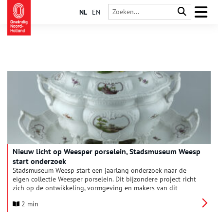
NL
EN
Nieuw licht op Weesper porselein, Stadsmuseum Weesp
start onderzoek
Stadsmuseum Weesp start een jaarlang onderzoek naar de
eigen collectie Weesper porselein. Dit bijzondere project richt
zich op de ontwikkeling, vormgeving en makers van dit
zeldzame 18e-eeuwse porselein. Het onderzoek wordt
2 min
uitgevoerd door onderzoeker Senna van Dam en is mogelijk
dankzij een onderzoeksbeurs van de Vereniging Rembrandt.