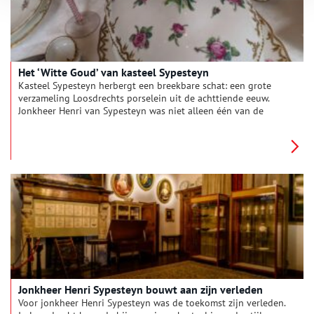
Het ‘Witte Goud’ van kasteel Sypesteyn
Kasteel Sypesteyn herbergt een breekbare schat: een grote
verzameling Loosdrechts porselein uit de achttiende eeuw.
Jonkheer Henri van Sypesteyn was niet alleen één van de
eerste verzamelaars van het oudhollandse serviesgoed, maar
deed ook onderzoek naar dit ‘witte goud’ van de Gooi- en
Vechtstreek.
Jonkheer Henri Sypesteyn bouwt aan zijn verleden
Voor jonkheer Henri Sypesteyn was de toekomst zijn verleden.