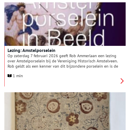
Lezing: Amstelporselein
Op zaterdag 7 februari 2026 geeft Rob Ammerlaan een lezing
over Amstelporselein bij de Vereniging Historisch Amstelveen.
Rob geldt als een kenner van dit bijzondere porselein en is de
auteur van het recent verschenen boek ‘Amstelporselein in
1 min
beeld, Ouder-Amstel 1784-1809, Nieuwer-Amstel 1809-1814’.