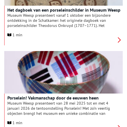
Het dagboek van een porseleinschilder in Museum Weesp
Museum Weesp presenteert vanaf 1 oktober een bijzondere
ontdekking in de Schatkamer: het originele dagboek van
porseleinschilder Theodorus Onkruyd (1707–1771). Het
document werpt nieuw licht op een belangrijk stuk lokale
1 min
industriële geschiedenis: de Weesper porseleinfabriek uit de
18e eeuw. De presentatie is te bezoeken tot en met 31
december 2025.
Porselein! Vakmanschap door de eeuwen heen
Museum Weesp presenteert van 28 mei 2025 tot en met 4
januari 2026 de tentoonstelling Porselein! Met zo’n veertig
objecten brengt het museum een unieke combinatie van
traditie en experiment in beeld. Het vroegste Nederlandse
1 min
porselein uit de 18de eeuw naast spraakmakend werk van