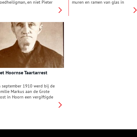
oedheiligman, en niet Pieter
muren en ramen van glas in
an Tongeren is. Op
lood: dit pand verraadt niet
interklaasavond in 1871
meteen waar het in de Gouden
ermoordde deze
Eeuw voor gebouwd is. Dit
eemstedenaar blekersknecht
sprekende gebouw is de oude
eter Kees… in opdracht van
stadsgevangenis van
iens vrouw Elisabeth Ras. Toen
Enkhuizen.
it uitkwam, werd Elisabeth de
erste vrouw die in Nederland
en levenslange
evangenisstraf kreeg.
et Hoornse Taartarrest
n september 1910 werd bij de
amilie Markus aan de Grote
ost in Hoorn een vergiftigde
aart bezorgd. Het beoogde
lachtoffer Willem Markus
verleefde de aanslag. Voor zijn
rouw werd de taart echter
ataal, zij overleed in de nacht
aarop. Het 14-jarige
ienstmeisje werd ernstig ziek.