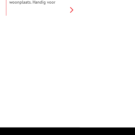
woonplaats. Handig voor
misdadigers, die verbannen
waren. Maar ook voor reizigers,
op weg naar hun bestemming.
Op de grens van Westwoud en
Hoogkarspel staat nog zo’n
banpaal, die stamt uit 1754.