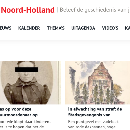
 Noord-Holland
Beleef de geschiedenis van 
IEUWS
KALENDER
THEMA’S
UITAGENDA
VIDEO’S
K
as op voor deze
In afwachting van straf: de
uurmoordenaar op
Stadsgevangenis van
interklaasavond, 1871
Enkhuizen
oor wie klopt daar kinderen…
Een puntgevel met zadeldak
et is te hopen dat het de
van rode dakpannen, hoge