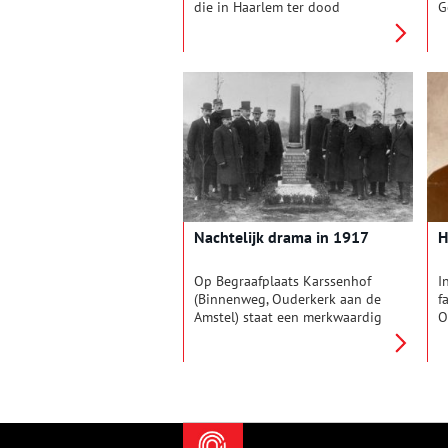
die in Haarlem ter dood
G
gebracht waren, op Heemsteeds
v
grondgebied tentoongesteld.
S
Eerst in de duinen en vanaf
v
1631 aan het Spaarne.
H
P
d
d
e
e
g
Nachtelijk drama in 1917
H
Op Begraafplaats Karssenhof
I
(Binnenweg, Ouderkerk aan de
f
Amstel) staat een merkwaardig
O
grafmonument. Het staat aan de
t
zuidrand van de begraafplaats.
s
Een afgebroken zuil van rood
o
graniet op een sokkel met op
v
de voorkant deze moeilijk
f
leesbare tekst: “Hier rusten
d
Jacob Rijerkerk Gem.
d