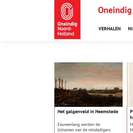
Oneindig
VERHALEN
N
Het galgenveld in Heemstede
P
h
S
Eeuwenlang werden de
H
lichamen van de misdadigers
H