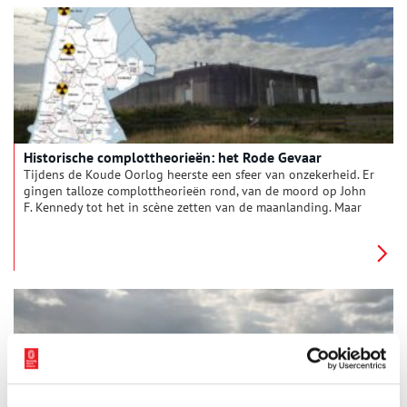
Historische complottheorieën: het Rode Gevaar
Tijdens de Koude Oorlog heerste een sfeer van onzekerheid. Er
gingen talloze complottheorieën rond, van de moord op John
F. Kennedy tot het in scène zetten van de maanlanding. Maar
bovenal heerste er een groot wantrouwen tegen de
communistische Sovjet-Unie. Uit angst voor een atoomoorlog
werden op verschillende plekken in Noord-Holland geheime
schuilkelders aangelegd voor burgers en overheid.