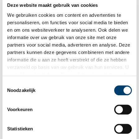
Deze website maakt gebruik van cookies
Romeinen en Russen strijden om het Oer-IJ
We gebruiken cookies om content en advertenties te
In het oude stroomgebied van het Oer-IJ, de driehoek tussen
Velsen, Alkmaar en Zaanstad, heeft flink wat strijd gewoed in
personaliseren, om functies voor social media te bieden
de afgelopen 2000 jaar. Hoe kan het ook anders, met Romeinse
en om ons websiteverkeer te analyseren. Ook delen we
garnizoenen die de opstandige Friezen probeerden te
informatie over uw gebruik van onze site met onze
onderdrukken, Spaanse invasielegers tijdens de Tachtigjarige
Oorlog en Duitse soldaten die bunkers in het landschap
partners voor social media, adverteren en analyse. Deze
opwierpen. Hierover gaat het nieuwe boek ‘2000 jaar strijd in
partners kunnen deze gegevens combineren met andere
het Oer-IJ landschap’.
informatie die u aan ze heeft verstrekt of die ze hebben
verzameld op basis van uw gebruik van hun services. U
gaat akkoord met de cookies en het
privacystatement
als u onze website blijft gebruiken.
Toestemmingsselectie
Noodzakelijk
Crisissen leiden vaker tot hamsterwoede
Voorkeuren
Het begin van de coronacrisis, zo rond 13 maart 2020,
kenmerkte zich door een fenomeen dat we lang niet meer
hebben gezien: hamsteren. Toiletpapier vloog de winkels uit, al
Statistieken
was niet écht duidelijk waarom.