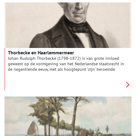
Thorbecke en Haarlemmermeer
Johan Rudolph Thorbecke (1798-1872) is van grote invloed
geweest op de vormgeving van het Nederlandse staatsrecht in
de negentiende eeuw, met als hoogtepunt ‘zijn’ beroemde
grondwetsherziening van 1848. Ook heeft hij zich als jurist en
als politicus actief bemoeid met waterschappen en de
toekomst van de Haarlemmermeerpolder.