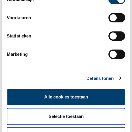
Voorkeuren
Statistieken
Marketing
1876: de opening van het Noordzeekanaal
‘Kan het niet zo, heren?’ opperde koning Willem I in 1816
tijdens een kabinetszitting over de aanleg van een nieuwe
vaarweg van het IJ in Amsterdam naar de Noordzee. Met een
Details tonen
potlood trok de koning een streep door het gebied ten westen
van het IJ tot aan de zee. ‘Onbegonnen werk en veel te duur’,
stelden zijn ministers.
Alle cookies toestaan
Selectie toestaan