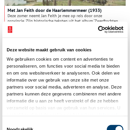
Met Jan Feith door de Haarlemmermeer (1933)
Deze zomer neemt Jan Feith je mee op reis door onze
provincie. Zijn historische teksten uit het album ‘Zwerftochten
door ons land: Noord-Holland’ (1933) geven een beeld van
zonnige duinen, drukke pleinen en pittoreske polders. Deze
week: ‘De Haarlemmermeer als typisch poldergebied’.
Deze website maakt gebruik van cookies
We gebruiken cookies om content en advertenties te
personaliseren, om functies voor social media te bieden
en om ons websiteverkeer te analyseren. Ook delen we
informatie over uw gebruik van onze site met onze
partners voor social media, adverteren en analyse. Deze
partners kunnen deze gegevens combineren met andere
Vijf feiten over het Noordzeekanaal
informatie die u aan ze heeft verstrekt of die ze hebben
Al bijna 150 jaar geleden werd ‘Holland op z’n Smalst’
verzameld op basis van uw gebruik van hun services. U
doorgraven voor de aanleg van het Noordzeekanaal. Vijf
gaat akkoord met de cookies en het
privacystatement
historische feiten over deze roemruchte waterverbinding
tussen Amsterdam en de Noordzee.
als u onze website blijft gebruiken.
Toestemmingsselectie
Noodzakelijk