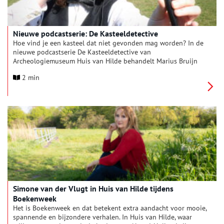
Nieuwe podcastserie: De Kasteeldetective
Hoe vind je een kasteel dat niet gevonden mag worden? In de
nieuwe podcastserie De Kasteeldetective van
Archeologiemuseum Huis van Hilde behandelt Marius Bruijn
cold case-verhalen over verdwenen kastelen van Noord-
2 min
Holland. In de eerste aflevering gaat hij op zoek naar het
kasteel waar de meest beruchte moordenaar van de
middeleeuwen woonde, Gerard van Velsen.
Simone van der Vlugt in Huis van Hilde tijdens
Boekenweek
Het is Boekenweek en dat betekent extra aandacht voor mooie,
spannende en bijzondere verhalen. In Huis van Hilde, waar