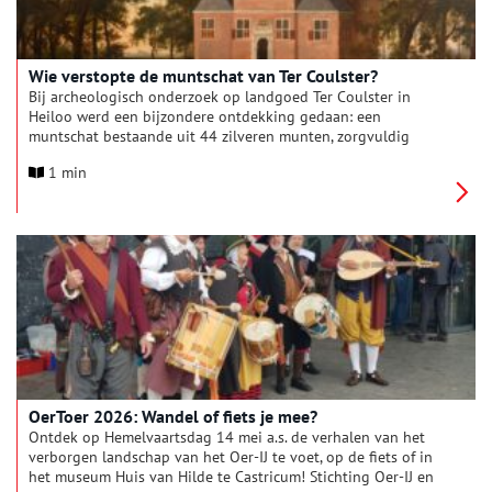
Wie verstopte de muntschat van Ter Coulster?
Bij archeologisch onderzoek op landgoed Ter Coulster in
Heiloo werd een bijzondere ontdekking gedaan: een
muntschat bestaande uit 44 zilveren munten, zorgvuldig
begraven in de grond. Wie verstopte deze schat en waarom?
1 min
Op zondag 15 maart vindt in Archeologiemuseum Huis van
Hilde in Castricum een lezing plaats over de muntschat van Ter
Coulster.
OerToer 2026: Wandel of fiets je mee?
Ontdek op Hemelvaartsdag 14 mei a.s. de verhalen van het
verborgen landschap van het Oer-IJ te voet, op de fiets of in
het museum Huis van Hilde te Castricum! Stichting Oer-IJ en