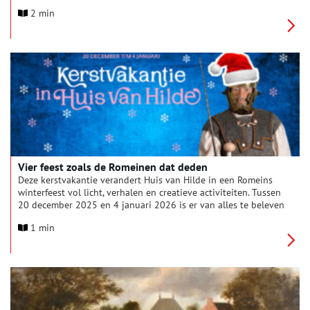
museum Huis van Hilde organiseren weer een mooie en
2 min
sportieve dag in het Oer-IJ landschap voor wandelaars, fietsers
en iedereen die geïnteresseerd is in de geschiedenis van dit
bijzondere landschap.
Vier feest zoals de Romeinen dat deden
Deze kerstvakantie verandert Huis van Hilde in een Romeins
winterfeest vol licht, verhalen en creatieve activiteiten. Tussen
20 december 2025 en 4 januari 2026 is er van alles te beleven
voor jong en oud.
1 min