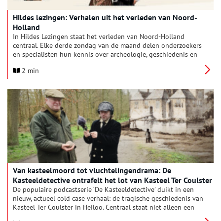
Hildes lezingen: Verhalen uit het verleden van Noord-
Holland
In Hildes Lezingen staat het verleden van Noord-Holland
centraal. Elke derde zondag van de maand delen onderzoekers
en specialisten hun kennis over archeologie, geschiedenis en
erfgoed. Van steentijd tot middeleeuwen en van kleding tot
2 min
kastelen: iedere lezing biedt een nieuw verhaal en een frisse
blik op het leven van vroeger.
Van kasteelmoord tot vluchtelingendrama: De
Kasteeldetective ontrafelt het lot van Kasteel Ter Coulster
De populaire podcastserie ‘De Kasteeldetective’ duikt in een
nieuw, actueel cold case verhaal: de tragische geschiedenis van
Kasteel Ter Coulster in Heiloo. Centraal staat niet alleen een
driedubbele moord en een begraven zilverschat, maar ook een