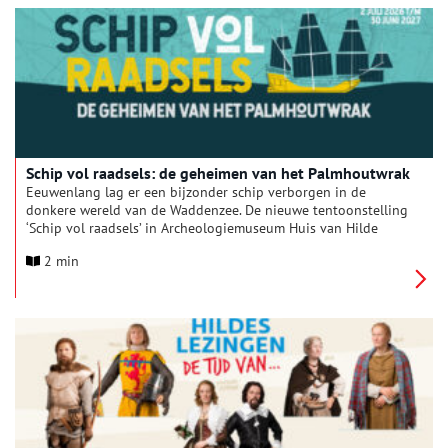
Schip vol raadsels: de geheimen van het Palmhoutwrak
Eeuwenlang lag er een bijzonder schip verborgen in de
donkere wereld van de Waddenzee. De nieuwe tentoonstelling
‘Schip vol raadsels’ in Archeologiemuseum Huis van Hilde
neemt de bezoeker mee in het onderzoek naar dit mysterieuze
2 min
scheepswrak dat bij toeval werd ontdekt. Niet eerder getoonde
vondsten en opvallende bevindingen van onderzoekers
brengen stap voor stap de geheimen van het gezonken schip
naar boven.