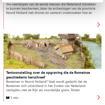
Om veenterpen van de eerste mensen die Waterland introkken
te kunnen beschermen, laten de archeologen van de provincie
Noord-Holland met drones en camera’s onderzoeken hoe ze
erbij liggen.
Tentoonstelling over de opgraving die de Romeinse
geschiedenis herschreef
Romeinen in Noord-Holland? Vaak wordt gedacht dat de
Romeinen zich uitsluitend in het Zuiden van Nederland
vestigden, met de Rijn als noordelijke grens. Tótdat
archeologisch onderzoek anders aantoonde, zoals de
3 min
opgraving van de resten van een Romeinse wachttoren in
Krommenie, waarover de nieuwe tentoonstelling ‘Romeinen op