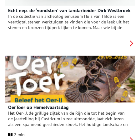
Echt nep: de ‘vondsten’ van landarbeider Dirk Westbroek
In de collectie van archeologiemuseum Huis van Hilde is een
veertigtal stenen werktuigen te vinden die voor de leek uit het
stenen en bronzen tijdperk lijken te komen. Maar wie bij de
beschrijving van de voorwerpen kijkt, leest het woord
‘falsificatie’. Zitten er nou echt vervalsingen in de collectie?
Wat is hier aan de hand?
OerToer op Hemelvaartsdag
Het Oer-IJ, de grillige zijtak van de Rijn die tot het begin van
de jaartelling bij Castricum in zee uitmondde, laat zich lezen
als een spannend geschiedenisboek. Het huidige landschap en
vele archeologische vondsten die in archeologiemuseum Huis
2 min
van Hilde te zien zijn, herinneren aan het bloeiende verleden