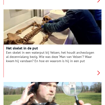
van dit bijzondere gebied. Ontdek tijdens OerToer op 29 mei,
Hemelvaartsdag, de verhalen van het verborgen landschap van
het Oer-IJ in en rond Huis van Hilde te voet, op de fiets of in
het museum.
Het skelet in de put
Een skelet in een waterput bij Velsen; het houdt archeologen
al decennialang bezig. Wie was deze ‘Man van Velsen’? Waar
kwam hij vandaan? En hoe en waarom is hij in een put
beland?