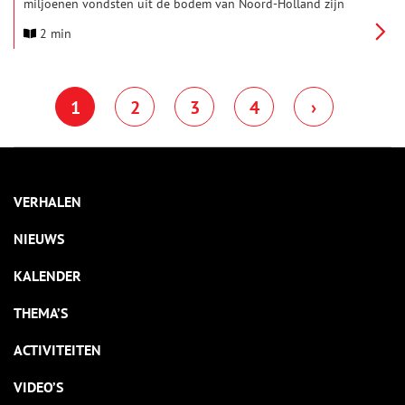
miljoenen vondsten uit de bodem van Noord-Holland zijn
opgeslagen, liggen de verhalen bijna letterlijk voor het
2 min
oprapen. Schrijfster Simone van der Vlugt haalt haar inspiratie
dan ook mede uit plekken als Huis van Hilde en komt daar op
donderdag 20 maart over vertellen in het archeologiemuseum
in Castricum.
1
2
3
4
›
VERHALEN
NIEUWS
KALENDER
THEMA’S
ACTIVITEITEN
VIDEO’S