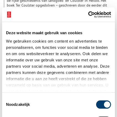
de rijke geschiedenis van landgoed Ter Coulster in Heiloo. Het
boek Ter Coulster opgedolven – geschreven door de eerder dit
jaar overleden dr. G.P. Alders – brengt archeologische vondsten,
2 min
historische bronnen en bouwhistorisch onderzoek samen in
één compleet verhaal over het enige particuliere historische
landgoed in Noord-Holland boven het Noordzeekanaal.
Deze website maakt gebruik van cookies
We gebruiken cookies om content en advertenties te
personaliseren, om functies voor social media te bieden
en om ons websiteverkeer te analyseren. Ook delen we
informatie over uw gebruik van onze site met onze
partners voor social media, adverteren en analyse. Deze
Oer-IJ lezing: De Oer-IJ delta in de Middeleeuwen
partners kunnen deze gegevens combineren met andere
Stichting Oer-IJ organiseert in oktober, november en december
informatie die u aan ze heeft verstrekt of die ze hebben
een serie van vier lezingen die allen een aspect behandelen uit
verzameld op basis van uw gebruik van hun services. U
de omgeving waar ooit een zijtak van de rivier de Rijn bij
Castricum in zee uitmondde. Donderdag 20 november is de 3e
gaat akkoord met de cookies en het
privacystatement
2 min
lezing, gegeven door Hans van Weenen. Hij geeft een
als u onze website blijft gebruiken.
Toestemmingsselectie
interessante inkijk over hoe dit landschap er in de
Noodzakelijk
Middeleeuwen uit moet hebben gezien. Wie er woonden en
hoe zij het landschap ontwikkelden.