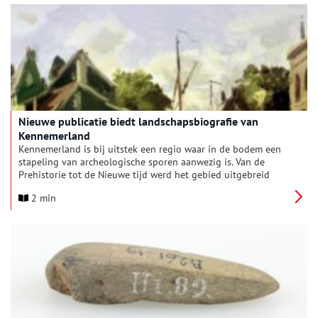
de uitkijk’ in Archeologiemuseum Huis van Hilde gaat.
Nieuwe publicatie biedt landschapsbiografie van
Kennemerland
Kennemerland is bij uitstek een regio waar in de bodem een
stapeling van archeologische sporen aanwezig is. Van de
Prehistorie tot de Nieuwe tijd werd het gebied uitgebreid
bewoond en het landschap voortdurend aangepast. Een
2 min
nieuwe publicatie laat zien hoe deze landschapsontwikkeling
ontrafeld en gereconstrueerd kan worden.