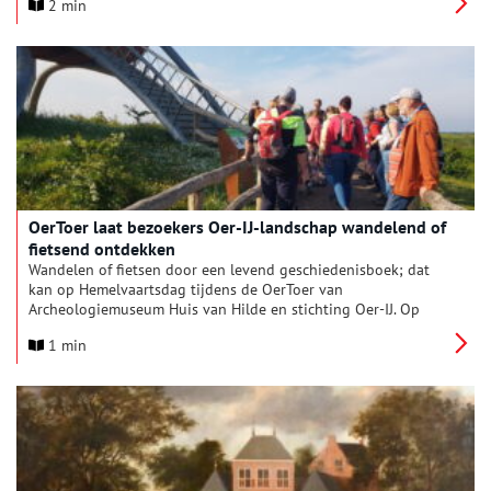
2 min
uniek 16e-eeuws dagboek dat een schokkende parallel legde
met de vluchtelingencrisis van vandaag.
OerToer laat bezoekers Oer‑IJ‑landschap wandelend of
fietsend ontdekken
Wandelen of fietsen door een levend geschiedenisboek; dat
kan op Hemelvaartsdag tijdens de OerToer van
Archeologiemuseum Huis van Hilde en stichting Oer-IJ. Op
donderdag 14 mei organiseren zij weer dit fiets- en
1 min
wandelevenement door het bijzondere Oer-IJ-landschap rond
Castricum.