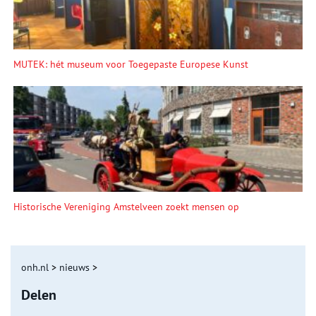
MUTEK: hét museum voor Toegepaste Europese Kunst
Historische Vereniging Amstelveen zoekt mensen op
onh.nl
>
nieuws
>
Delen