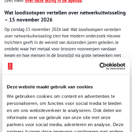
Lees meer
over deze lezing in de agenda
.
Wat loodisotopen vertellen over netwerkuitwisseling
– 15 november 2026
Op zondag 15 november 2026 laat
Wat loodisotopen vertellen
over netwerkuitwisseling
zien hoe modern onderzoek nieuwe
inzichten geeft in de wereld van duizenden jaren geleden. Je
ontdekt waar het metaal voor bronzen voorwerpen vandaan
kwam en hoe mensen in de bronstijd via grote netwerken met
elkaar verbonden waren. Zo wordt duidelijk hoe grondstoffen,
kennis en ideeën zich over grote afstanden verspreidden.
Lees meer
over deze lezing in de agenda
.
Deze website maakt gebruik van cookies
De onheilspellende stilte van de 5de eeuw – 17
We gebruiken cookies om content en advertenties te
januari 2027
personaliseren, om functies voor social media te bieden
Op zondag 17 januari 2027 staat
De onheilspellende stilte van de
en om ons websiteverkeer te analyseren. Ook delen we
5de eeuw
centraal. In deze lezing onderzoek je samen met de
informatie over uw gebruik van onze site met onze
spreker waarom er uit deze periode zo weinig sporen van
partners voor social media, adverteren en analyse. Deze
mensen zijn gevonden in Noord-Holland. Was het gebied tijdelijk
partners kunnen deze gegevens combineren met andere