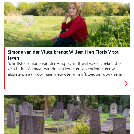
vrijwilligers. Speciaal voor dit project werden ze opgeleid in de
traditionele manier van borduren.
Simone van der Vlugt brengt Willem II en Floris V tot
leven
Schrijfster Simone van der Vlugt schrijft wel vaker boeken die
zich in het Alkmaar van de zestiende en zeventiende eeuw
afspelen, maar voor haar nieuwste roman ‘Bloedlijn’ dook ze in
de dertiende eeuw van ‘roomskoning’ Willem II en zijn zoon
graaf Floris V. Oneindig Noord-Holland sprak met haar.