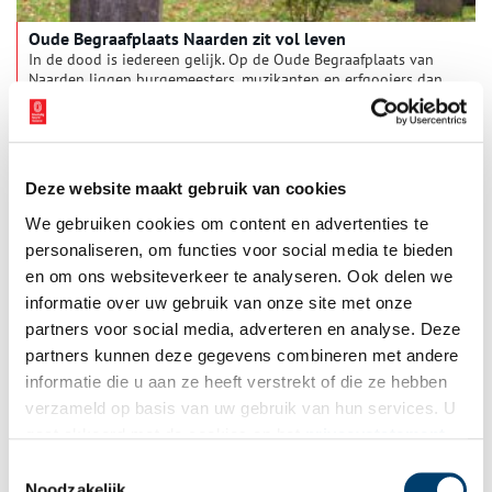
Oude Begraafplaats Naarden zit vol leven
In de dood is iedereen gelijk. Op de Oude Begraafplaats van
Naarden liggen burgemeesters, muzikanten en erfgooiers dan
ook dwars door elkaar heen. De grafmonumenten lopen uiteen
van vorstelijke familiekapellen tot simpele houten bordjes.
Deze groene omgeving is niet alleen een laatste rustplaats,
maar ook een plek van stilte en inkeer voor de inwoners van
Naarden en Bussum.
Deze website maakt gebruik van cookies
We gebruiken cookies om content en advertenties te
personaliseren, om functies voor social media te bieden
en om ons websiteverkeer te analyseren. Ook delen we
informatie over uw gebruik van onze site met onze
partners voor social media, adverteren en analyse. Deze
partners kunnen deze gegevens combineren met andere
Noordhollandsch kanaal – Kanalenkoning
informatie die u aan ze heeft verstrekt of die ze hebben
In het kader van 200 jaar Noordhollandsch Kanaal schreef
verzameld op basis van uw gebruik van hun services. U
historicus Maarten Hell voor ons een aantal verhalen over de
gaat akkoord met de cookies en het
privacystatement
geschiedenis van dit bijzondere kanaal. Dit laatste verhaal
gaat over de drijvende kracht achter de aanleg van het kanaal:
als u onze website blijft gebruiken.
Toestemmingsselectie
‘kanalenkoning’ Willem I.
Noodzakelijk