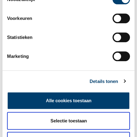
Voorkeuren
Statistieken
Marketing
Noordhollandsch kanaal – Alkmaar en Purmerend
In het kader van 200 jaar Noordhollandsch Kanaal schreef
historicus Maarten Hell voor ons een aantal verhalen over de
geschiedenis van dit bijzondere kanaal. Dit derde verhaal gaat
Details tonen
over de consequentie van het aanleggen van het kanaal voor
de stad Alkmaar.
Alle cookies toestaan
Selectie toestaan