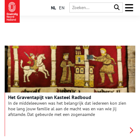
NL
EN
Het Graventapijt van Kasteel Radboud
In de middeleeuwen was het belangrijk dat iedereen kon zien
hoe lang jouw familie al aan de macht was en van wie jij
afstamde. Dat gebeurde met een zogenaamde
successiereeks. Het Graventapijt van Kasteel Radboud is de
successiereeks van de Graven van Holland, tot aan Floris V, de
bouwer van het kasteel. Tijdens een vierjarig project werden er
vijf wandkleden geborduurd door een enthousiaste groep