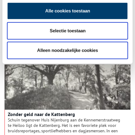
Alle cookies toestaan
Bronstijd in Heiloo definitief vastgesteld
In het uitbreidingsgebied Zuiderloo werden in het voorjaar
Selectie toestaan
van 2011, voorafgaand aan de bouw, archeologische
onderzoekingen gedaan door Diachron die een nieuw beeld
geven van de bewoningsgeschiedenis van de strandwal
waarop Heiloo is gelegen.
Alleen noodzakelijke cookies
Zonder geld naar de Kattenberg
Schuin tegenover Huis Nijenburg aan de Kennemerstraatweg
te Heiloo ligt de Kattenberg. Het is een favoriete plek voor
bruidsreportages, sportliefhebbers en dagjesmensen. In een