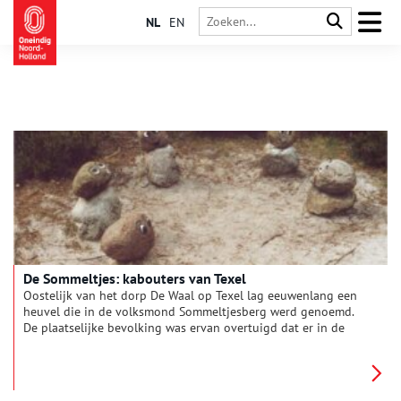
NL
EN
De Sommeltjes: kabouters van Texel
Oostelijk van het dorp De Waal op Texel lag eeuwenlang een
heuvel die in de volksmond Sommeltjesberg werd genoemd.
De plaatselijke bevolking was ervan overtuigd dat er in de
heuvel Sommeltjes woonden, een soort geesten of
aardmannetjes. Deze Sommeltjes dansten in het maanlicht op
de berg. Daar maakte men elkaar graag bang mee. De
Sommeltjes stalen ook metalen voorwerpen en verstopten die