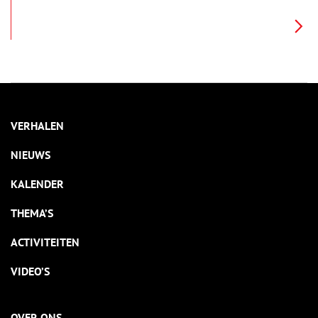
ver verleden vonden hier talrijke openluchtmeetings plaats.
Vele generaties zullen de Kattenberg echter vooral associëren
met minder welvarende tijden, waarin een bezoek aan de Mont
Mauw het hoogtepunt vormde van menige zomervakantie.
VERHALEN
NIEUWS
KALENDER
THEMA’S
ACTIVITEITEN
VIDEO’S
OVER ONS