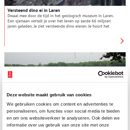
Versteend dino ei in Laren
Dwaal mee door de tijd in het geologisch museum in Laren.
Een sjamaan vertelt je over het leven op aarde 66 miljoen
jaren geleden. Je ziet versteende dino eieren. Je hoort het
binnenste van de aarde rommelen. Kijk daar: een kolossaal
dijbeen van een mammoet.
Deze website maakt gebruik van cookies
Natuur veert op in Laarder Wasmeer
We gebruiken cookies om content en advertenties te
Vennetjes van het Laarder Wasmeer waren ooit het
‘afvoerputje’ van Hilversum. Hier werd onvoldoende gezuiverd
personaliseren, om functies voor social media te bieden
rioolwater op geloosd. Na een grootscheepse sanering is het
en om ons websiteverkeer te analyseren. Ook delen we
nu een interessant natuurgebied.
informatie over uw gebruik van onze site met onze