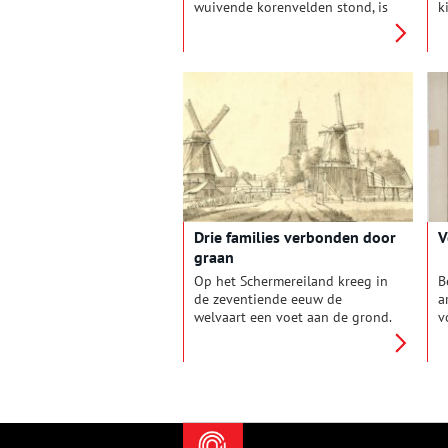
wuivende korenvelden stond, is
k
hij inmiddels aan alle kanten
h
ingebouwd door woonwijken.
O
Maar draaien kan hij nog steeds
e
en dankzij een aantal
N
restauraties is de 300 jaar oude
g
molen niet meer uit het
b
dorpsgezicht weg te denken.
b
Tijdens de jaarlijkse Sint
m
Jansprocessie door Laren kijkt
b
de Sint Jansvlag nog altijd
v
vanaf de hoogste wiektop over
d
het dorp uit.
Drie families verbonden door
V
graan
Op het Schermereiland kreeg in
B
de zeventiende eeuw de
a
welvaart een voet aan de grond.
v
Het nieuwe boek ‘Koopman in
M
De Rijp’ van Leo den Engelse
n
neemt ons mee in het leven van
v
drie opeenvolgende
H
koopmanfamilies in de Rijp, die
s
door graanhandel en
g
persoonlijke relaties met elkaar
t