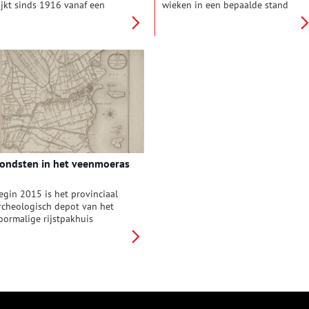
ijkt sinds 1916 vanaf een
wieken in een bepaalde stand
euvel uit over het Nederlands
te zetten kon de molenaar
penluchtmuseum. Het is de
boodschappen doorgeven aan
nige standerdmolen van
zijn omgeving. Dit gebeurde in
oord-Holland die bewaard is
tijden van vreugde, rouw,
ebleven en daarom een
oorlog en verzet. Ook nu nog
ijzonder stuk erfgoed. Als
gebruiken molenaars deze
oekweitmolen speelde hij
speciale molentaal. De redactie
aar liefst 250 jaar lang een
van Oneindig Noord-Holland
elangrijke rol in de
ging op bezoek bij Molen de
oedselvoorziening van het
Adriaan in Haarlem en kreeg
orp.
uitleg over de verschillende
betekenissen.
ondsten in het veenmoeras
egin 2015 is het provinciaal
rcheologisch depot van het
oormalige rijstpakhuis
ercurius in Wormer naar een
ieuw gebouw in Castricum
erhuisd. Daar, in het ‘Huis van
ilde’, kunnen archeologische
chatten beter worden
econserveerd en
entoongesteld. In heel Noord-