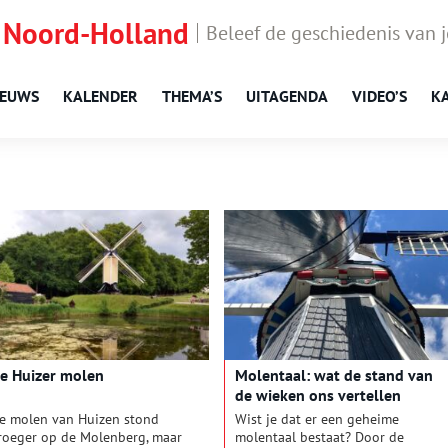
 Noord-Holland
Beleef de geschiedenis van 
IEUWS
KALENDER
THEMA’S
UITAGENDA
VIDEO’S
K
e Huizer molen
Molentaal: wat de stand van
de wieken ons vertellen
e molen van Huizen stond
Wist je dat er een geheime
roeger op de Molenberg, maar
molentaal bestaat? Door de