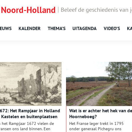
 Noord-Holland
Beleef de geschiedenis van 
IEUWS
KALENDER
THEMA’S
UITAGENDA
VIDEO’S
K
672: Het Rampjaar in Holland
Wat is er achter het hek van d
 Kastelen en buitenplaatsen
Hoorneboeg?
erwoest
n het Rampjaar 1672 vielen de
Het Franse leger trekt in 1795
ransen ons land binnen. Een
onder generaal Pichegru ons