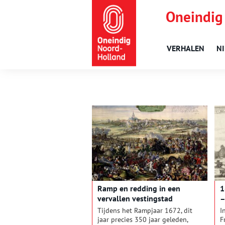
Oneindig
VERHALEN
N
Ramp en redding in een
1
vervallen vestingstad
–
v
Tijdens het Rampjaar 1672, dit
I
jaar precies 350 jaar geleden,
F