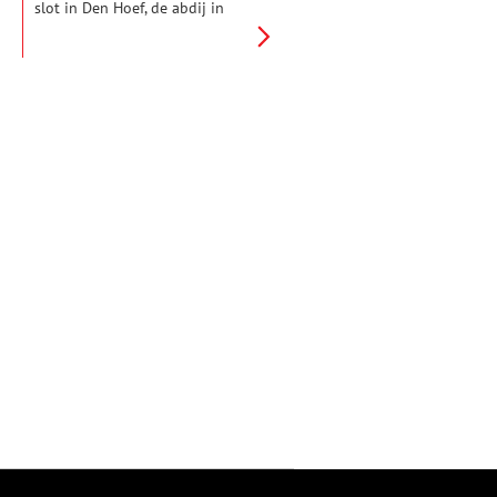
slot in Den Hoef, de abdij in
Egmond-Binnen, de badgasten
aan zee. Egmond aan Zee
kennen wij als een populaire
badplaats, maar rond het dorp
in de duinen is geschiedenis
geschreven. Hier galoppeerde
ooit de graaf, iets verderop
werkten monniken.