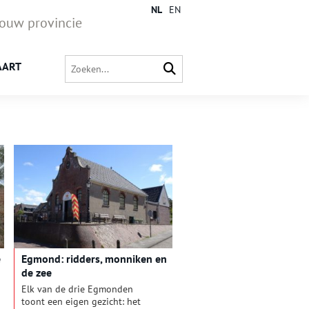
NL
EN
jouw provincie
AART
e
Egmond: ridders, monniken en
de zee
Elk van de drie Egmonden
toont een eigen gezicht: het