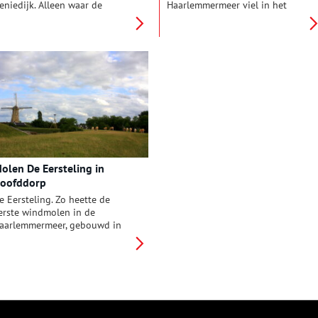
eniedijk. Alleen waar de
Haarlemmermeer viel in het
oofdvaart de Geniedijk
water, omdat corona daar weer
oorsneed zat een kwetsbaar
eens een stokje voor stak, maar
unt in de verdedigingslinie
het journaal staat nu gelukkig
an de Stelling van Amsterdam.
online en is voor iedereen te
aar kwam dan ook een fort:
zien. Elke twee maanden gaan
ort bij Hoofddorp.
Benjamin Pattiruhu en Chiara
van der Pijl voor het journaal
op pad. Zo brachten ze al een
bezoek aan het Fort van
Hoofddorp, waar twintig
portretten van fotograaf Karin
K. hangen. Oneindig Noord-
olen De Eersteling in
Holland sprak met de twee
oofddorp
jonge reporters.
e Eersteling. Zo heette de
erste windmolen in de
aarlemmermeer, gebouwd in
856. Hij maalt na een
verhuizing’ in 1977 nog steeds
n Hoofddorp. In de boeken van
ik Trom speelt de molenaar
en belangrijke rol: wanneer
ik Trom trouwt, steekt de
olenaar de vlag uit.