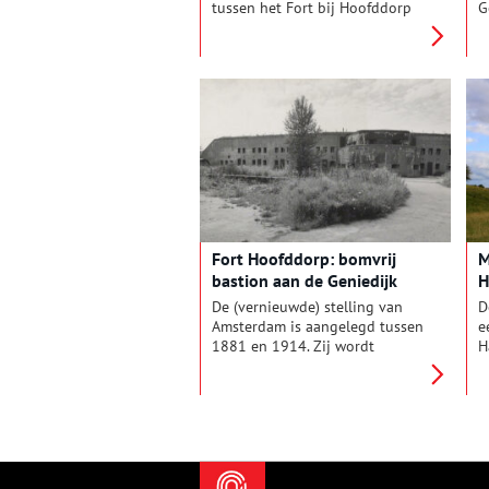
tussen het Fort bij Hoofddorp
G
en het Fort bij Aalsmeer. De
H
batterij maakt deel uit van het
d
Zuidwestfront van de Stelling
p
van Amsterdam.
v
D
F
Fort Hoofddorp: bomvrij
M
bastion aan de Geniedijk
H
De (vernieuwde) stelling van
D
Amsterdam is aangelegd tussen
e
1881 en 1914. Zij wordt
H
gevormd door een ring van
1
vijfenveertig
‘
verdedigingswerken waarmee
i
de hoofdstad kon worden
D
verdedigd door het land buiten
e
de stelling ongeveer een halve
D
meter onder water te zetten
m