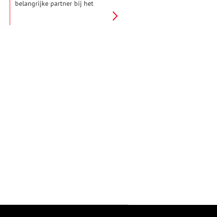
belangrijke partner bij het
weerstaan van vijandelijke
invallen. Zo ook het
Haarlemmermeer. In het begin
van de Tachtigjarige Oorlog
(1568-1648) vervulde het meer
verschillende keren een
belangrijke rol in de
verdediging van steden tegen
de Spanjaarden.