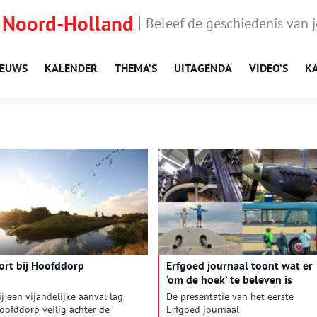
 Noord-Holland
Beleef de geschiedenis van 
IEUWS
KALENDER
THEMA’S
UITAGENDA
VIDEO’S
K
ort bij Hoofddorp
Erfgoed journaal toont wat er
‘om de hoek’ te beleven is
ij een vijandelijke aanval lag
De presentatie van het eerste
oofddorp veilig achter de
Erfgoed journaal