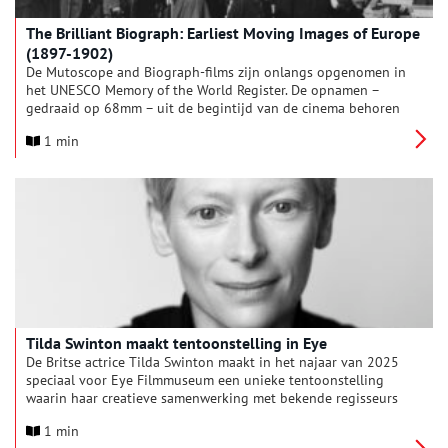
The Brilliant Biograph: Earliest Moving Images of Europe
(1897-1902)
De Mutoscope and Biograph-films zijn onlangs opgenomen in
het UNESCO Memory of the World Register. De opnamen –
gedraaid op 68mm – uit de begintijd van de cinema behoren
tot de scherpste en rijkst gedetailleerde beelden uit de
1 min
filmgeschiedenis.
Tilda Swinton maakt tentoonstelling in Eye
De Britse actrice Tilda Swinton maakt in het najaar van 2025
speciaal voor Eye Filmmuseum een unieke tentoonstelling
waarin haar creatieve samenwerking met bekende regisseurs
als Derek Jarman, Pedro Almodóvar en Joanna Hogg centraal
1 min
staat. Begin volgend jaar wijdt Eye een expositie aan de