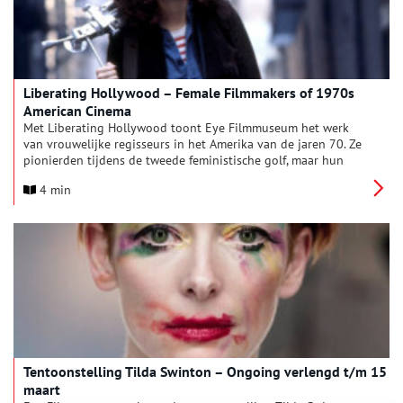
Liberating Hollywood – Female Filmmakers of 1970s
American Cinema
Met Liberating Hollywood toont Eye Filmmuseum het werk
van vrouwelijke regisseurs in het Amerika van de jaren 70. Ze
pionierden tijdens de tweede feministische golf, maar hun
werk is zelden of nooit in Nederland te zien geweest. Een van
4 min
de hoogtepunten is Wanda (1970) van Barbara Loden, die
vanaf 5 maart door Eye wordt uitgebracht in de landelijke
filmtheaters.
Tentoonstelling Tilda Swinton – Ongoing verlengd t/m 15
maart