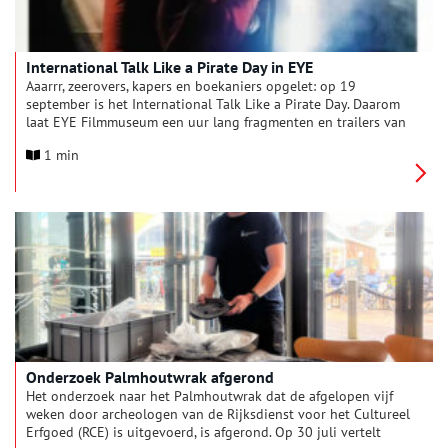
International Talk Like a Pirate Day in EYE
Aaarrr, zeerovers, kapers en boekaniers opgelet: op 19
september is het International Talk Like a Pirate Day. Daarom
laat EYE Filmmuseum een uur lang fragmenten en trailers van
piratenfilms zien, met als hoofdfilm het sinistere spookverhaal
1 min
The Fog van John Carpenter.
Onderzoek Palmhoutwrak afgerond
Het onderzoek naar het Palmhoutwrak dat de afgelopen vijf
weken door archeologen van de Rijksdienst voor het Cultureel
Erfgoed (RCE) is uitgevoerd, is afgerond. Op 30 juli vertelt