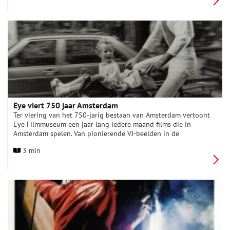
Turkse filmmaker Nuri Bilge Ceylan, gevolgd door een
zomertentoonstelling van de Amerikaanse kunstenaar en
filmmaker Garrett Bradley, winnaar van de Eye Art & Film Prize.
Ook presenteert Eye in 2025 filmprogramma’s rond Akira
Kurosawa, Feministisch Filmkollektief Cinemien, filmstudio
Columbia Pictures en een selectie van nieuwe virtual-
realitywerken.
Eye viert 750 jaar Amsterdam
Ter viering van het 750-jarig bestaan van Amsterdam vertoont
Eye Filmmuseum een jaar lang iedere maand films die in
Amsterdam spelen. Van pionierende VJ-beelden in de
Amsterdamse club Mazzo en James Bond die aanbelt bij een
3 min
huis op de Reguliersgracht tot het bevrijdende naakt van Blue
Movie in de Bijlmer en de kraakrellen van de jaren zeventig en
tachtig.