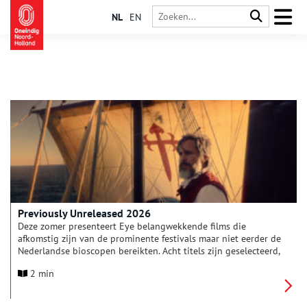
NL
EN
Previously Unreleased 2026
Deze zomer presenteert Eye belangwekkende films die
afkomstig zijn van de prominente festivals maar niet eerder de
Nederlandse bioscopen bereikten. Acht titels zijn geselecteerd,
waaronder debuten van opkomende regisseurs uit de VS,
2 min
Portugal en Italië. Tot de nieuwkomers behoren regisseurs als
Constance Tang (Blue Sun Palace), Isabel Hagen (On a String)
en Giovanni Tortorici (Diciannove). Cheryl Dunye’s The