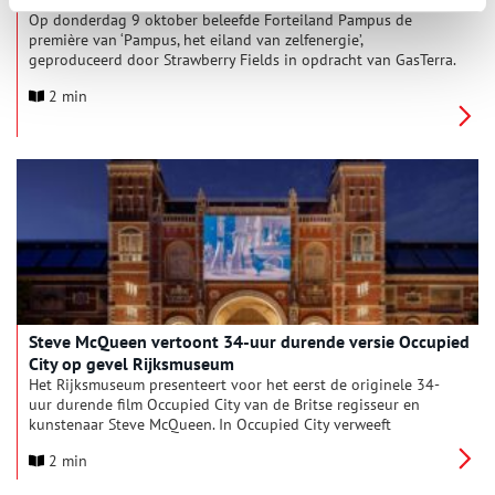
Op donderdag 9 oktober beleefde Forteiland Pampus de
première van ‘Pampus, het eiland van zelfenergie’,
geproduceerd door Strawberry Fields in opdracht van GasTerra.
In tien minuten neemt de film de kijker mee in het hart van
2 min
het fossielvrije energiesysteem van het eiland, waar zon, wind,
biomassa en waterstof samenkomen onder leiding van een
‘computerdirigent’.
De dag na de première wordt de film online beschikbaar
gemaakt, zodat iedereen – waar ook ter wereld – kan zien hoe
vernuftig het eiland zijn duurzame energiehuishouding
organiseert.
‌Steve McQueen vertoont 34-uur durende versie Occupied
City op gevel Rijksmuseum
Het Rijksmuseum presenteert voor het eerst de originele 34-
uur durende film Occupied City van de Britse regisseur en
kunstenaar Steve McQueen. In Occupied City verweeft
McQueen, die een Oscar won voor zijn film 12 Years a Slave, de
2 min
littekens van de Tweede Wereldoorlog met het hedendaagse
ritme van Amsterdam. De film is gebaseerd op Bianca Stigters