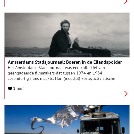
films. Daarmee leggen ze koloniale structuren en praktijken
bloot en bevragen ze de rol van de camera in het bestendigen
van macht.
Amsterdams Stadsjournaal: Boeren in de Eilandspolder
Het Amsterdams Stadsjournaal was een collectief van
geëngageerde filmmakers dat tussen 1974 en 1984
zesendertig films maakte. Hun (meestal) korte, activistische
films over maatschappelijke thema’s in de hoofdstad en
1 min
daarbuiten. De korte documentaire Boeren in de Eilandspolder
van Gerard D’Olivat volgt het zware fysieke werk van een boer.
Voor zijn jonge gezin wenst hij een betere toekomst.