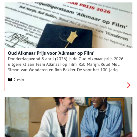
Watermelon Woman is een Amerikaanse klassieker die niet
eerder in Nederland werd uitgebracht.
Oud Alkmaar Prijs voor ‘Alkmaar op Film’
Donderdagavond 8 april (2026) is de Oud Alkmaar-prijs 2026
uitgereikt aan Team Alkmaar op Film: Rob Marijn, Ruud Mol,
Simon van Wonderen en Rob Bakker. De voor het 100-jarig
bestaan van de HVA ontwikkelde film ‘Alkmaar op Film’ zal dit
2 min
jaar wellicht zo’n 8.000 bezoekers bij Filmhuis Alkmaar hebben
getrokken, een record ook voor Filmhuis Alkmaar, en is zo een
ongekend succes. Ook Jesse van Dijl, conservator
beeldcollecties bij Regionaal Archief Alkmaar, ontving de Oud
Alkmaar-prijs voor zijn indrukwekkende begeleiding van het
proect.