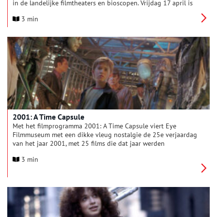
in de landelijke filmtheaters en bioscopen. Vrijdag 17 april is
er een speciale voorstelling met cast & crew in de FilmKoepel,
3 min
Haarlem (de voormalige Koepelgevangenis), waar Schaft na
haar arrestatie kort gevangen zat. Ze werd op 17 april 1945
geëxecuteerd in Overveen.
2001: A Time Capsule
Met het filmprogramma 2001: A Time Capsule viert Eye
Filmmuseum met een dikke vleug nostalgie de 25e verjaardag
van het jaar 2001, met 25 films die dat jaar werden
uitgebracht. Van Donnie Darko (Richard Kelly) en A.I.: Artificial
3 min
Intelligence (Steven Spielberg) tot La pianiste (Michael
Haneke), Îles flottantes (Nanouk Leopold) en Spirited Away
(Hayao Miyazaki). Het jaar 2001 markeert een keerpunt in
zowel de politiek als de technologie en cultuur.