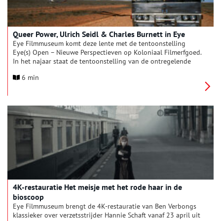
Queer Power, Ulrich Seidl & Charles Burnett in Eye
Eye Filmmuseum komt deze lente met de tentoonstelling
Eye(s) Open – Nieuwe Perspectieven op Koloniaal Filmerfgoed.
In het najaar staat de tentoonstelling van de ontregelende
Oostenrijkse kunstenaar en filmmaker Ulrich Seidl centraal,
6 min
met nieuw in opdracht gemaakt werk. De komende
filmprogramma’s in Eye vieren het markante jaar 2001, queer
power tijdens World Pride in Amsterdam en de Amerikaanse
kunstenaar Charles Burnett, pionier van de Black independent
cinema.
4K-restauratie Het meisje met het rode haar in de
bioscoop
Eye Filmmuseum brengt de 4K-restauratie van Ben Verbongs
klassieker over verzetsstrijder Hannie Schaft vanaf 23 april uit