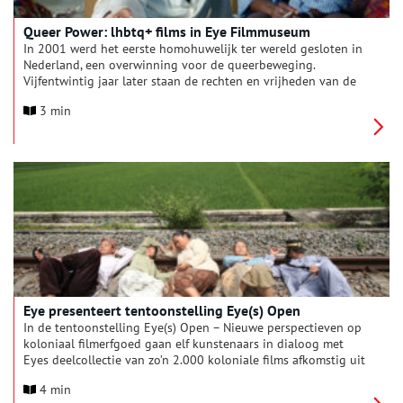
Queer Power: lhbtq+ films in Eye Filmmuseum
In 2001 werd het eerste homohuwelijk ter wereld gesloten in
Nederland, een overwinning voor de queerbeweging.
Vijfentwintig jaar later staan de rechten en vrijheden van de
lhbtq+ gemeenschap wereldwijd onder druk. Met de komst van
3 min
World Pride naar Amsterdam reden genoeg voor een
zomerprogramma met queerfilms van over de hele wereld als
feest van vrijgevochten diversiteit.
Eye presenteert tentoonstelling Eye(s) Open
In de tentoonstelling Eye(s) Open – Nieuwe perspectieven op
koloniaal filmerfgoed gaan elf kunstenaars in dialoog met
Eyes deelcollectie van zo’n 2.000 koloniale films afkomstig uit
voormalig bezette gebieden in Indonesië, Suriname en de
4 min
Antillen. Zij maakten tien nieuwe werken gebaseerd op deze