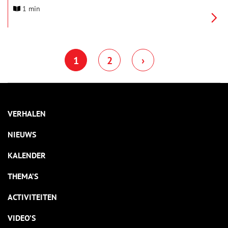
projectleider Thijs Coenen bij Museum Kaap Skil over hun
1 min
bevindingen.
1
2
›
VERHALEN
NIEUWS
KALENDER
THEMA’S
ACTIVITEITEN
VIDEO’S