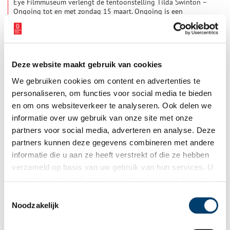
Eye Filmmuseum verlengt de tentoonstelling Tilda Swinton –
Ongoing tot en met zondag 15 maart. Ongoing is een
persoonlijke tentoonstelling waarin de creatieve
samenwerkingen van de Schotse performer, kunstenaar en
2 min
mode-icoon Tilda Swinton centraal staan. Swinton keert de
komende tijd regelmatig terug naar Eye voor diverse talks en
inleidingen en een reprise van de intieme performance Bliss#2.
Deze website maakt gebruik van cookies
We gebruiken cookies om content en advertenties te
personaliseren, om functies voor social media te bieden
en om ons websiteverkeer te analyseren. Ook delen we
informatie over uw gebruik van onze site met onze
partners voor social media, adverteren en analyse. Deze
Filmprogramma in Cruquius Museum start met ‘Het beste
partners kunnen deze gegevens combineren met andere
water ter wereld’
informatie die u aan ze heeft verstrekt of die ze hebben
Met de Après Première’ van de documentaire ‘Het Beste water
verzameld op basis van uw gebruik van hun services. U
ter wereld’ neemt Cruquius Museum de nieuwe filmzaal in het
gaat akkoord met de cookies en het
privacystatement
museumpaviljoen in gebruik. Het filmprogramma bestaat in
totaal uit zeven korte films over de verschillende aspecten van
als u onze website blijft gebruiken.
Toestemmingsselectie
1 min
de watergeschiedenis van Haarlemmermeer. De nieuwste
Noodzakelijk
aanwinst is de documentaire uit 2025 van Stichting Meerdoc
over het bijzondere verhaal van een geneeskrachtige bron in
Haarlemmermeer en internationaal kuuroord in Haarlem. De