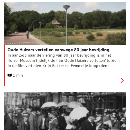
Atlas van een Bezette Stad. Amsterdam 1940-1945. Het werk
wordt non-stop vertoond op de gevel van het Rijksmuseum en
wordt daardoor onderdeel van het dagelijks leven in de stad.
Oude Huizers vertellen vanwege 80 jaar bevrijding
In aanloop naar de viering van 80 jaar bevrijding is in het
Huizer Museum tijdelijk de film ‘Oude Huizers vertellen’ te zien.
In de film vertellen Krijn Bakker en Femmetje Jongerden-
Westland over de oorlog die zij meemaakten.
1 min