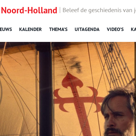
 Noord-Holland
Beleef de geschiedenis van 
IEUWS
KALENDER
THEMA’S
UITAGENDA
VIDEO’S
K