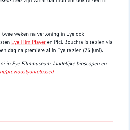
sed-titels zijn vanaf dat moment ook te zien in
zijn twee weken na vertoning in Eye ook
nsten
Eye Film Player
en Picl. Bouchra is te zien via
 dag na première al in Eye te zien (26 juni).
uni in Eye Filmmuseum, landelijke bioscopen en
nl/
previouslyunreleased