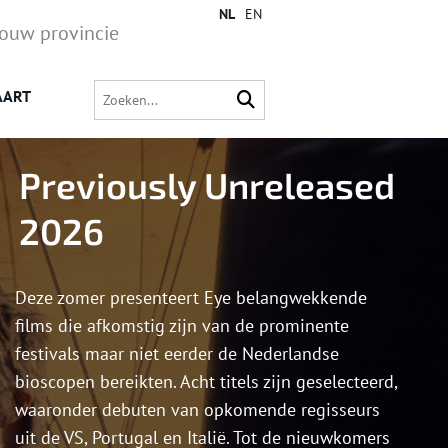
NL
EN
jouw provincie
AART
Previously Unreleased
2026
Deze zomer presenteert Eye belangwekkende
films die afkomstig zijn van de prominente
festivals maar niet eerder de Nederlandse
bioscopen bereikten. Acht titels zijn geselecteerd,
waaronder debuten van opkomende regisseurs
uit de VS, Portugal en Italië. Tot de nieuwkomers