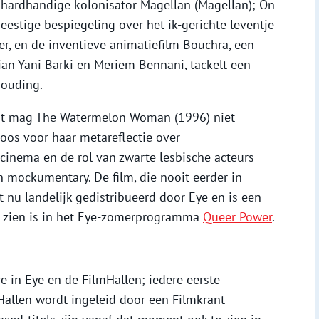
 hardhandige kolonisator Magellan (Magellan); On
eestige bespiegeling over het ik-gerichte leventje
r, en de inventieve animatiefilm Bouchra, een
ian Yani Barki en Meriem Bennani, tackelt een
houding.
aat mag The Watermelon Woman (1996) niet
oos voor haar metareflectie over
cinema en de rol van zwarte lesbische acteurs
mockumentary. De film, die nooit eerder in
 nu landelijk gedistribueerd door Eye en is een
 te zien is in het Eye-zomerprogramma
Queer Power
.
e in Eye en de FilmHallen; iedere eerste
allen wordt ingeleid door een Filmkrant-