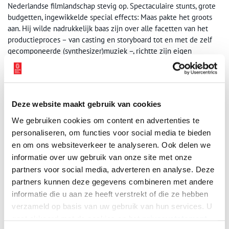
Nederlandse filmlandschap stevig op. Spectaculaire stunts, grote
budgetten, ingewikkelde special effects: Maas pakte het groots
aan. Hij wilde nadrukkelijk baas zijn over alle facetten van het
productieproces – van casting en storyboard tot en met de zelf
gecomponeerde (synthesizer)muziek –, richtte zijn eigen
filmmaatschappij First Floor Features op, ging failliet en richtte
zich weer op.
Het verloop van deze kleurrijke carrière is vanaf 16 januari 2026
Deze website maakt gebruik van cookies
in zijn geheel te volgen in Eye Filmmuseum, de plek waar de
Nederlandse filmgeschiedenis in de volle breedte wordt getoond.
We gebruiken cookies om content en advertenties te
personaliseren, om functies voor social media te bieden
Golden Earring avond
en om ons websiteverkeer te analyseren. Ook delen we
Dick Maas regisseerde meerdere spraakmakende clips van de
informatie over uw gebruik van onze site met onze
langst bestaande rockgroep van Nederland, Golden Earring. Zijn
partners voor social media, adverteren en analyse. Deze
video’s voor When the Lady Smiles (1984) en Twilight Zone (1982)
partners kunnen deze gegevens combineren met andere
maakten de Earring-nummers mede tot grote hits. Twilight Zone
informatie die u aan ze heeft verstrekt of die ze hebben
was een van de eerste videoclips die gedraaid werd als mini-
verzameld op basis van uw gebruik van hun services. U
speelfilm: zanger Barry Hay speelt een rol in een uitgewerkt
gaat akkoord met de cookies en het
privacystatement
verhaal, beeld en geluid waren perfect op elkaar afgestemd –