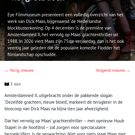
Eye Filmmuseum presenteert een volledig overzicht van het
werk van Dick Maas, bijgenaamd ‘de Nederlandse
blockbusterkoning’. Op 4 december is de première van
Amsterdamned II, het vervolg op Maas’ grachtenthriller uit
1988. In 2026 viert Maas zijn 75ste verjaardag, dan is het ook
veertig jaar geleden dat de populaire komedie Flodder het
filmlandschap opschudde.
← Vorig nieuws
Volgend nieuws →
3 min
Amsterdamned II, uitgebracht onder de pakkende slogan
‘Dezelfde grachten, nieuw bloed’, markeert de terugkeer in de
bioscoop van Dick Maas na bijna tien jaar afwezigheid.
Dat het vervolg op Maas’ grachtenthriller – met opnieuw Huub
Stapel in de hoofdrol – zal zorgen voor spectaculaire
bezoekcijfers, is de verwachting. Niet voor niets staat Maas met