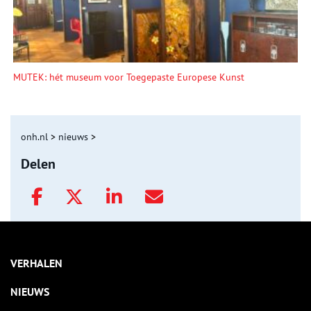
MUTEK: hét museum voor Toegepaste Europese Kunst
onh.nl
>
nieuws
>
Delen
VERHALEN
NIEUWS