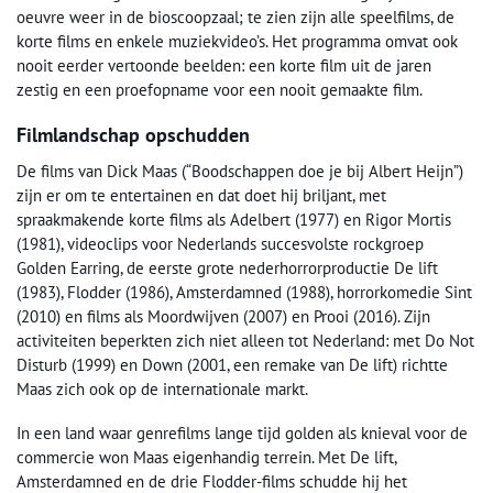
oeuvre weer in de bioscoopzaal; te zien zijn alle speelfilms, de
korte films en enkele muziekvideo’s. Het programma omvat ook
nooit eerder vertoonde beelden: een korte film uit de jaren
zestig en een proefopname voor een nooit gemaakte film.
Filmlandschap opschudden
De films van Dick Maas (“Boodschappen doe je bij Albert Heijn”)
zijn er om te entertainen en dat doet hij briljant, met
spraakmakende korte films als Adelbert (1977) en Rigor Mortis
(1981), videoclips voor Nederlands succesvolste rockgroep
Golden Earring, de eerste grote nederhorrorproductie De lift
(1983), Flodder (1986), Amsterdamned (1988), horrorkomedie Sint
(2010) en films als Moordwijven (2007) en Prooi (2016). Zijn
activiteiten beperkten zich niet alleen tot Nederland: met Do Not
Disturb (1999) en Down (2001, een remake van De lift) richtte
Maas zich ook op de internationale markt.
In een land waar genrefilms lange tijd golden als knieval voor de
commercie won Maas eigenhandig terrein. Met De lift,
Amsterdamned en de drie Flodder-films schudde hij het