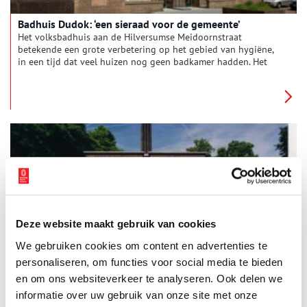
Badhuis Dudok: ‘een sieraad voor de gemeente’
Het volksbadhuis aan de Hilversumse Meidoornstraat
betekende een grote verbetering op het gebied van hygiëne,
in een tijd dat veel huizen nog geen badkamer hadden. Het
bijna honderd jaar oude monument is recentelijk herbestemd
tot woningen.
Deze website maakt gebruik van cookies
Badhuis te Hilversum
We gebruiken cookies om content en advertenties te
Nu staan we er niet meer bij stil. Maar nog niet eens honderd
jaar geleden behoorde het douchen niet tot het dagelijkse
personaliseren, om functies voor social media te bieden
ritueel. De huizen hadden geen stromend water, laat staan
en om ons websiteverkeer te analyseren. Ook delen we
warm water. Badarts-inspecteur dokter Francken uit
informatie over uw gebruik van onze site met onze
Scheveningen trok aan de bel. Hij vond dat een grondig