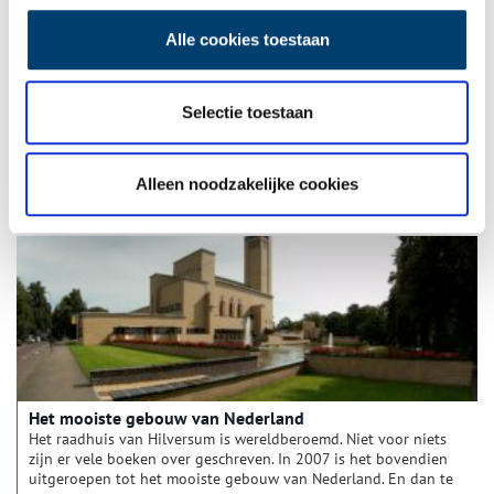
Alle cookies toestaan
De skyline van Hilversum
In de gemeente Hilversum zijn drie hoge gebouwen te vinden
Selectie toestaan
met grote architectonische en cultuurhistorische waarde: de
Sint Vituskerk, het gemeentehuis van Dudok en de KPN-toren.
De gemeenten in het Gooiland blijven waken voor massale
hoogbouw, ter bescherming van de natuurbeleving, waardoor
Alleen noodzakelijke cookies
er in de omgeving weinig hoogbouw is te vinden. Dit zorgt er
voor dat de genoemde hoogbouw opvalt.
Het mooiste gebouw van Nederland
Het raadhuis van Hilversum is wereldberoemd. Niet voor niets
zijn er vele boeken over geschreven. In 2007 is het bovendien
uitgeroepen tot het mooiste gebouw van Nederland. En dan te