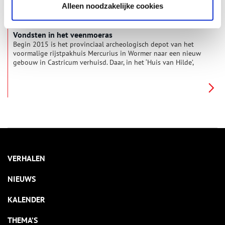
Alleen noodzakelijke cookies
Vondsten in het veenmoeras
Begin 2015 is het provinciaal archeologisch depot van het
voormalige rijstpakhuis Mercurius in Wormer naar een nieuw
gebouw in Castricum verhuisd. Daar, in het ‘Huis van Hilde’,
kunnen archeologische schatten beter worden geconserveerd
en tentoongesteld. In heel Noord-Holland zijn er bijzondere
bodemvondsten gedaan, ook in de moerasachtige Zaanstreek
zelf, die veel vertellen over de Friezen.
VERHALEN
NIEUWS
KALENDER
THEMA’S