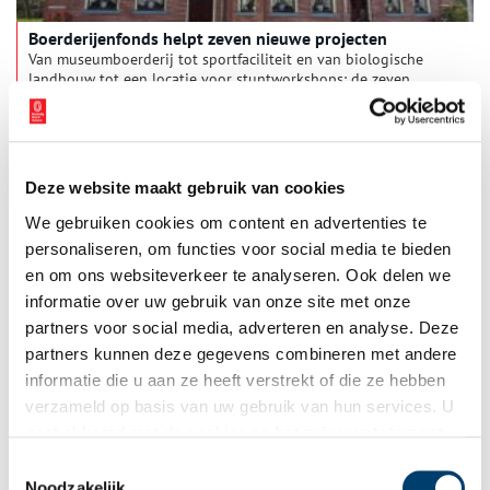
Boerderijenfonds helpt zeven nieuwe projecten
Van museumboerderij tot sportfaciliteit en van biologische
landbouw tot een locatie voor stuntworkshops: de zeven
projecten die in 2025 een bijdrage krijgen van het
Boerderijenfonds laten zien hoe veelzijdig historische
1 min
boerderijen zijn bij het creëren van nieuwe bedrijvigheid op
het platteland.
Deze website maakt gebruik van cookies
We gebruiken cookies om content en advertenties te
personaliseren, om functies voor social media te bieden
en om ons websiteverkeer te analyseren. Ook delen we
informatie over uw gebruik van onze site met onze
partners voor social media, adverteren en analyse. Deze
partners kunnen deze gegevens combineren met andere
Wieringermeerboerderij de Marnic Hoeve
informatie die u aan ze heeft verstrekt of die ze hebben
In de kop van Noord-Holland ligt een bijzondere polder; de
verzameld op basis van uw gebruik van hun services. U
Wieringermeer. Vanaf 1927 werd met behulp van het vernuft
gaat akkoord met de cookies en het
privacystatement
van de Directie der Zuiderzeewerken, de hypermoderne
gemalen Leemans en Lely en de noeste arbeid van vele
als u onze website blijft gebruiken.
Toestemmingsselectie
landarbeiders deze polder gewonnen van de Zuiderzee en in
Noodzakelijk