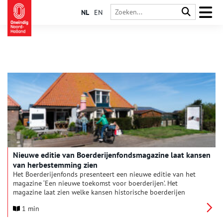
NL
EN
Nieuwe editie van Boerderijenfondsmagazine laat kansen
van herbestemming zien
Het Boerderijenfonds presenteert een nieuwe editie van het
magazine ‘Een nieuwe toekomst voor boerderijen’. Het
magazine laat zien welke kansen historische boerderijen
bieden voor een leefbaar, toekomstbestendig platteland. Met
1 min
inspirerende praktijkverhalen en verdiepende artikelen biedt
het eigenaren, initiatiefnemers en andere betrokkenen