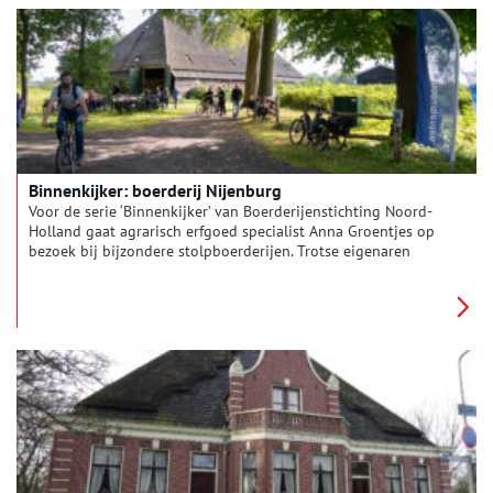
handvatten voor het herbestemmen van agrarisch erfgoed.
Binnenkijker: boerderij Nijenburg
Voor de serie ‘Binnenkijker’ van Boerderijenstichting Noord-
Holland gaat agrarisch erfgoed specialist Anna Groentjes op
bezoek bij bijzondere stolpboerderijen. Trotse eigenaren
vertellen haar alles over de geschiedenis en het interieur van
de stolp. De interieurs verschillen nog meer van elkaar dan de
buitenkanten. Bij woonboerderijen zien we de zoektocht naar
het toepassen van nieuwe functies, op basis van de
oorspronkelijke indeling. Deze keer reist Anna af naar
boerderij Nijenburg in Heiloo.