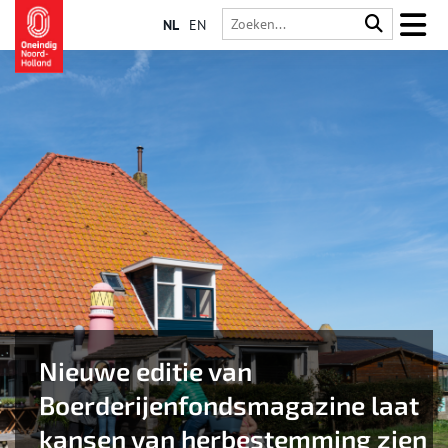
NL
EN
Nieuwe editie van
Boerderijenfondsmagazine laat
kansen van herbestemming zien