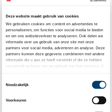
Magazine online beschikbaar
Het magazine
Een nieuwe toekomst voor boerderijen
wordt in
beperkte oplage gedrukt én is digitaal te lezen
via de website
Deze website maakt gebruik van cookies
van het Boerderijenfonds.
We gebruiken cookies om content en advertenties te
Bronnen:
Erfgoedstem
en
Boerderijenfonds
personaliseren, om functies voor social media te bieden
en om ons websiteverkeer te analyseren. Ook delen we
Publicatiedatum: 27/06/2026
informatie over uw gebruik van onze site met onze
partners voor social media, adverteren en analyse. Deze
partners kunnen deze gegevens combineren met andere
informatie die u aan ze heeft verstrekt of die ze hebben
verzameld op basis van uw gebruik van hun services. U
Ontvang de nieuwsbrief
gaat akkoord met de cookies en het
privacystatement
Wilt u op de hoogte blijven van de mooiste verhalen en het
als u onze website blijft gebruiken.
Toestemmingsselectie
laatste erfgoednieuws? Schrijf u dan nu in voor onze
Noodzakelijk
wekelijkse nieuwsbrief!
Voorkeuren