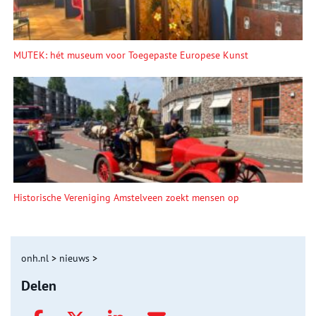
MUTEK: hét museum voor Toegepaste Europese Kunst
Historische Vereniging Amstelveen zoekt mensen op
onh.nl
>
nieuws
>
Delen