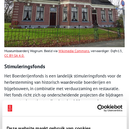
Museumboerderij Wognum. Beeld via
Wikimedia Commons
, vervaardiger: Dqfn13,
CC BY-SA 4.0.
Stimuleringsfonds
Het Boerderijenfonds is een landelijk stimuleringsfonds voor de
herbestemming van historisch waardevolle boerderijen en
bijgebouwen, in combinatie met verduurzaming en restauratie.
Het fonds richt zich op onderscheidende projecten die bijdragen
aan een toekomstbestendig platteland. Meer over de
gehonoreerde projecten en het Boerderijenfonds staat op
www.boerderijenfonds.nl
Bron:
Monumentaal
Deze website maakt gebruik van cookies