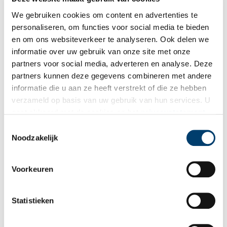
Publicatiedatum: 24/12/2025
We gebruiken cookies om content en advertenties te
personaliseren, om functies voor social media te bieden
en om ons websiteverkeer te analyseren. Ook delen we
informatie over uw gebruik van onze site met onze
partners voor social media, adverteren en analyse. Deze
Ontvang de nieuwsbrief
partners kunnen deze gegevens combineren met andere
informatie die u aan ze heeft verstrekt of die ze hebben
Wilt u op de hoogte blijven van de mooiste verhalen en het
verzameld op basis van uw gebruik van hun services. U
laatste erfgoednieuws? Schrijf u dan nu in voor onze
gaat akkoord met de cookies en het
privacystatement
wekelijkse nieuwsbrief!
als u onze website blijft gebruiken.
Toestemmingsselectie
Noodzakelijk
Bij inschrijving gaat u akkoord met ons
privacybeleid
.
Voorkeuren
Aanvullingen
Statistieken
Vul deze informatie aan of geef een reactie.