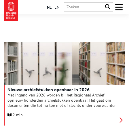
NL
EN
Nieuwe archiefstukken openbaar in 2026
Met ingang van 2026 worden bij het Regionaal Archief
opnieuw honderden archiefstukken openbaar. Het gaat om
documenten die tot nu toe niet of slechts onder voorwaarden
konden worden geraadpleegd, maar die vanaf het nieuwe jaar
2 min
voor iedereen toegankelijk zijn in de studiezaal. Onder deze
vrijgegeven stukken zijn dossiers over de ondersteuning in de
naoorlogse jaren van gezinnen van Nederlanders die