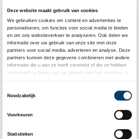
stutten en veel gaten in de gevelwanden. Het plan lag er om
oude buurten te vervangen door moderne wijken met brede
Deze website maakt gebruik van cookies
autowegen en grote kantoorgebouwen. Het Grachtenmuseum
op de Herengracht 386 was er bijvoorbeeld niet geweest als
We gebruiken cookies om content en advertenties te
alle plannen voor verkeersdoorbraken door waren gegaan.
personaliseren, om functies voor social media te bieden
en om ons websiteverkeer te analyseren. Ook delen we
informatie over uw gebruik van onze site met onze
partners voor social media, adverteren en analyse. Deze
partners kunnen deze gegevens combineren met andere
Stichting Oud-Castricum belicht een allemachtig mooi
informatie die u aan ze heeft verstrekt of die ze hebben
dorp in de duinen
verzameld op basis van uw gebruik van hun services. U
De duindorpen Bakkum en Castricum beschikken over een
gaat akkoord met de cookies en het
privacystatement
actieve historische vereniging, die door meer dan 1200
als u onze website blijft gebruiken.
donateurs wordt ondersteund. De redactie van Oneindig
Toestemmingsselectie
Noord-Holland ging op bezoek bij Stichting Oud-Castricum.
Noodzakelijk
Voorkeuren
Statistieken