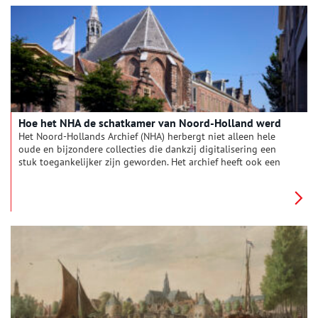
gevangen zaten omdat ze tijdens de Tweede Wereldoorlog
‘fout’ zouden zijn geweest én bijzonder archiefmateriaal dat
bijdraagt aan de geschiedenis van vrouwen in de regio.
Hoe het NHA de schatkamer van Noord-Holland werd
Het Noord-Hollands Archief (NHA) herbergt niet alleen hele
oude en bijzondere collecties die dankzij digitalisering een
stuk toegankelijker zijn geworden. Het archief heeft ook een
breed werkgebied, want veel Noord-Hollandse gemeenten
hebben er hun archief ondergebracht.