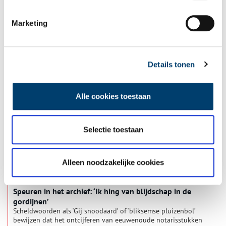
Marketing
Openbaarheidsdag 2024
De eerste dag van het nieuwe jaar is een belangrijke dag voor
onderzoekers, journalisten en geschiedenisliefhebbers. Op
deze dag, ook wel Openbaarheidsdag genoemd, worden in
Details tonen
heel Nederland duizenden archiefstukken openbaar gemaakt
1 min
die tot dan toe niet toegankelijk waren.
Alle cookies toestaan
Selectie toestaan
Alleen noodzakelijke cookies
Speuren in het archief: ‘Ik hing van blijdschap in de
gordijnen’
Scheldwoorden als ‘Gij snoodaard’ of ‘bliksemse pluizenbol’
bewijzen dat het ontcijferen van eeuwenoude notarisstukken