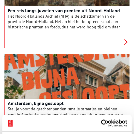
Een reis langs juwelen van prenten uit Noord-Holland
Het Noord-Hollands Archief (NHA) is de schatkamer van de
provincie Noord-Holland. Het archief herbergt een schat aan
historische prenten en foto’s, dus het werd hoog tijd om daar
een keuze uit te maken. Dat leverde zowel een tentoonstelling
als een boek op.
Amsterdam, bijna gesloopt
Stel je voor: de grachtenpanden, smalle straatjes en pleinen
van de Amsterdamse binnenstad vervangen door een moderne
stad van glas en staal. Dit scenario leek in de 20ste eeuw écht
te gaan gebeuren. Het is misschien lastig nu in te beelden
1 min
maar de binnenstad lag er destijds vervallen bij: een stad in