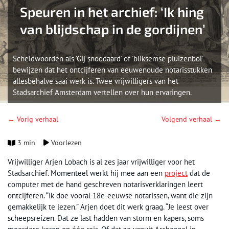
Speuren in het archief: ‘Ik hing
van blijdschap in de gordijnen’
Scheldwoorden als 'Gij snoodaard' of 'bliksemse pluizenbol'
bewijzen dat het ontcijferen van eeuwenoude notarisstukken
allesbehalve saai werk is. Twee vrijwilligers van het
Stadsarchief Amsterdam vertellen over hun ervaringen.
← Vorig verhaal
Volgend verhaal →
3 min
Voorlezen
Vrijwilliger Arjen Lobach is al zes jaar vrijwilliger voor het
Stadsarchief. Momenteel werkt hij mee aan een
project
dat de
computer met de hand geschreven notarisverklaringen leert
ontcijferen. “Ik doe vooral 18e-eeuwse notarissen, want die zijn
gemakkelijk te lezen.” Arjen doet dit werk graag. “Je leest over
scheepsreizen. Dat ze last hadden van storm en kapers, soms