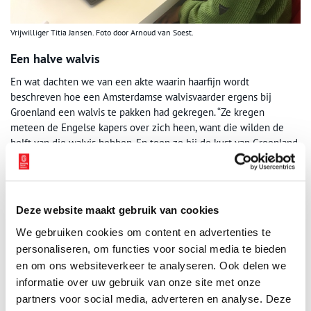
Vrijwilliger Titia Jansen. Foto door Arnoud van Soest.
Een halve walvis
En wat dachten we van een akte waarin haarfijn wordt
beschreven hoe een Amsterdamse walvisvaarder ergens bij
Groenland een walvis te pakken had gekregen. “Ze kregen
meteen de Engelse kapers over zich heen, want die wilden de
helft van die walvis hebben. En toen ze bij de kust van Groenland
aan wal gingen, wilden de bewoners ook hun deel. Ze kwamen
dus helemaal berooid thuis. Dat is toch sneu,” ze barst in
schaterlachen uit.
Deze website maakt gebruik van cookies
We gebruiken cookies om content en advertenties te
personaliseren, om functies voor social media te bieden
en om ons websiteverkeer te analyseren. Ook delen we
informatie over uw gebruik van onze site met onze
partners voor social media, adverteren en analyse. Deze