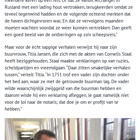
meerdere keren op één reis. Of dat ze vanuit Archangel in
Rusland met een lading hout vertrokken, terugkeerden omdat ze
teveel tegenwind hadden en de volgende ochtend merkten dat
de haven dichtgevroren was. En dat ze vervolgens maanden
moeten wachten voordat ze weer kunnen vertrekken. Dan geeft
een goed beeld van de ontberingen op zo’n scheepsreis.”
Maar voor de ècht sappige verhalen verwijst hij naar zijn
buurvrouw, Titia Jansen, die zich met de akten van Cornelis Staal
heeft beziggehouden. Staal maakte verklaringen op van ruzies,
scheldpartijen en vreemdgaan. “Daar zitten smakelijke verhalen
tussen,” vertelt Titia. “In 1751 trof een vader zijn dochter onder
het bed aan, waar ze met de getrouwde buurman lag. De vader
wilde waarschijnlijk zwijggeld van die buurman hebben en
daarom wilde hij een verklaring afleggen. Je gaat namelijk niet
voor de lol naar de notaris; dat doe je om er profijt van te
hebben.”