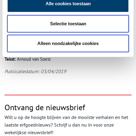
familiekronieken, dus je wilt weten hoe het afloopt. Uiteindelijk
Alle cookies toestaan
kwam ik toen in die boedelinventaris een onbekende Jan Steen
en een onbekende Gabriël Metsu tegen. Nou, ik hing van
blijdschap in de gordijnen. Ik heb het meteen doorgegeven aan
Selectie toestaan
het Huygens Instituut, die het vervolgens mag uitzoeken.”
Lees
hier
ook het interview met projectleider Pauline van den
Alleen noodzakelijke cookies
Heuvel.
Tekst:
Arnoud van Soest
Publicatiedatum: 03/04/2019
Ontvang de nieuwsbrief
Wilt u op de hoogte blijven van de mooiste verhalen en het
laatste erfgoednieuws? Schrijf u dan nu in voor onze
wekelijkse nieuwsbrief!