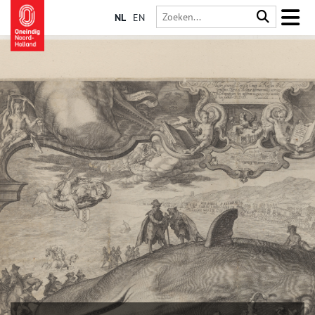
NL
EN