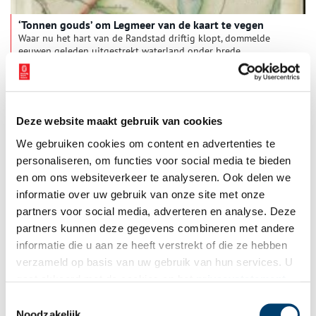
‘Tonnen gouds’ om Legmeer van de kaart te vegen
Waar nu het hart van de Randstad driftig klopt, dommelde
eeuwen geleden uitgestrekt waterland onder brede
wolkenluchten. Dijkweggetjes doorsneden het Amstellandse
meren- en plassengebied. Wie indertijd van Amsterdam naar
Leiden reisde, keek uit over Legmeer en Haarlemmermeer.
Water, alom water. Totdat midden negentiende eeuw het
Haarlemmermeer werd leeg gepompt. Het Legmeer klotste en
Deze website maakt gebruik van cookies
kabbelde nog als vanouds. Exact 150 jaar geleden maakte
koning Willem III daar met een pennenstreek definitief een
We gebruiken cookies om content en advertenties te
eind aan.
personaliseren, om functies voor social media te bieden
en om ons websiteverkeer te analyseren. Ook delen we
informatie over uw gebruik van onze site met onze
partners voor social media, adverteren en analyse. Deze
partners kunnen deze gegevens combineren met andere
Bijzondere (bij)namen: Amstelland en Meerlanden
informatie die u aan ze heeft verstrekt of die ze hebben
Noord-Holland kent veel plaatsen met bijzondere namen. Van
verzameld op basis van uw gebruik van hun services. U
sommige is de oorsprong snel vast te stellen, bij andere is het
gaat akkoord met de cookies en het
privacystatement
nodig om wat dieper te graven in het verleden. In deze serie
verhalen onderzoeken we elke maand een andere regio van
als u onze website blijft gebruiken.
Toestemmingsselectie
onze provincie, om achter de herkomst van de lokale
Noodzakelijk