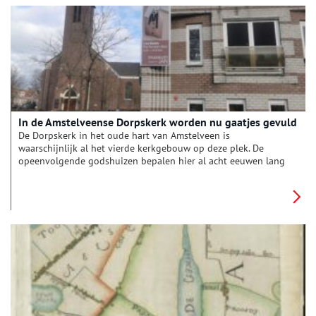
In de Amstelveense Dorpskerk worden nu gaatjes gevuld
De Dorpskerk in het oude hart van Amstelveen is
waarschijnlijk al het vierde kerkgebouw op deze plek. De
opeenvolgende godshuizen bepalen hier al acht eeuwen lang
het aanzien van het Dorpsplein én het ritme van het leven.
Hoewel het huidige gebouw na herbestemming niet meer als
kerk in gebruik is, zijn er nog veel oude elementen intact
gebleven. Deze vertellen ons over de geschiedenis van
‘Nieuwer-Amstel’, zoals Amstelveen tot 1964 heette.