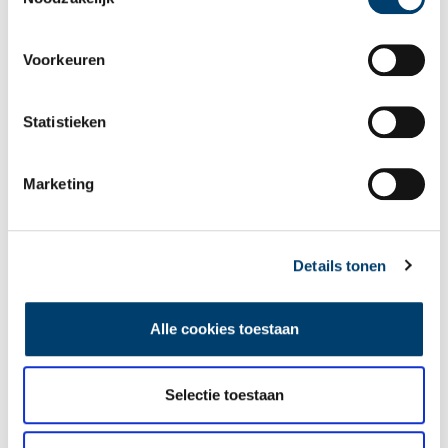
plaatsnamen én bijnamen van de inwoners te komen. Deze
maand: Amstelland en Meerlanden.
Voorkeuren
Statistieken
Marketing
Met Rembrandt uitwaaien op de Diemerzeedijk
Behoefte aan ruimte, frisse lucht? Wil je even de volle stad
ontvluchten? Op de Diemerzeedijk verwaaien de duizelende
aerosolen vast razendsnel. Loop, fiets – of ga in gedachten –
Details tonen
mee met Rembrandt richting Diemerzeedijk. Even lekker
uitwaaien.
Alle cookies toestaan
Selectie toestaan