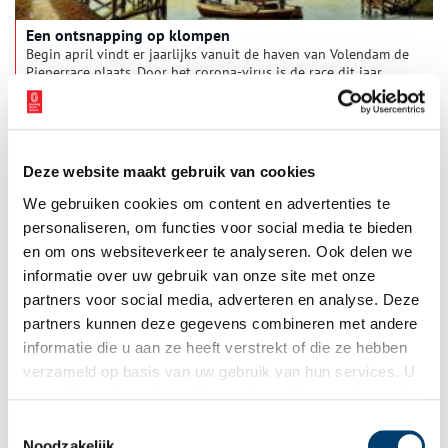
Een ontsnapping op klompen
Begin april vindt er jaarlijks vanuit de haven van Volendam de
Pieperrace plaats. Door het corona-virus is de race dit jaar
helaas afgelast. De Pieperrace is een herinnering aan de
aardappeltochten die de Volendammer vissers tijdens de
oorlog ondernamen naar Friesland en Overijssel, om daar
aardappelen te halen voor de hongerige bevolking van de
steden in het westen. Over één van deze tochten is een
Deze website maakt gebruik van cookies
spannend verhaal, verteld door de 95-jarige Andries Steur. Hij
maakte met zijn vader en broer enkele angstige dagen door op
We gebruiken cookies om content en advertenties te
hun vissersschip.
personaliseren, om functies voor social media te bieden
en om ons websiteverkeer te analyseren. Ook delen we
informatie over uw gebruik van onze site met onze
partners voor social media, adverteren en analyse. Deze
partners kunnen deze gegevens combineren met andere
Zandvoort: van visafslag tot mondaine badplaats
informatie die u aan ze heeft verstrekt of die ze hebben
Wat hebben keizerin Sisi en een oor op sterk water met elkaar
verzameld op basis van uw gebruik van hun services. U
te maken? Zandvoort! Kijk maar in het Zandvoorts Museum.
gaat akkoord met de cookies en het
privacystatement
Een verhaal van bomschuiten, zeebaden en een bonbonnière
die koningin Victoria aan de kleine (84 cm) Paap schonk.
als u onze website blijft gebruiken.
Toestemmingsselectie
Noodzakelijk