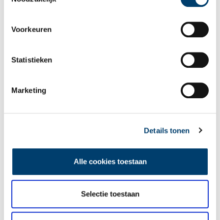
Voorkeuren
Statistieken
Marketing
Wijkermeer van nat naar droog
De relatief jonge polder Wijkermeer (de voorbereidende
werkzaamheden startten in 1856 en het land kon in 1877
bewerkt worden) is 700 ha groot. Hij strekt zich uit van
Details tonen
Beverwijk tot Assendelft, van het Noordzeekanaal tot Nauerna.
Het grootste deel van de Wijkermeer valt onder de gemeente
Zaanstad.
Alle cookies toestaan
Selectie toestaan