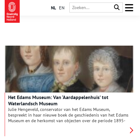
NL
EN
Het Edams Museum: Van ‘Aardappelenhuis’ tot
Waterlandsch Museum
Julie Hengeveld, conservator van het Edams Museum,
bespreekt in haar nieuwe boek de geschiedenis van het Edams
Museum en de herkomst van objecten over de periode 1895-
1914. Elk object, elk sierbord, meubelstuk, schilderij of boek
vertelt een verhaal over de schenker en bruikleengever;
verhalen die zijn te reconstrueren aan de hand van het