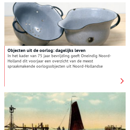
bewaard gebleven rijke museumarchief.
Objecten uit de oorlog: dagelijks leven
In het kader van 75 jaar bevrijding geeft Oneindig Noord-
Holland dit voorjaar een overzicht van de meest
spraakmakende oorlogsobjecten uit Noord-Hollandse
collecties. De voorwerpen hebben elke maand een ander
thema. Van papieren kleding tot hergebruikte legerhelmen,
deze maand staat het dagelijks leven centraal.