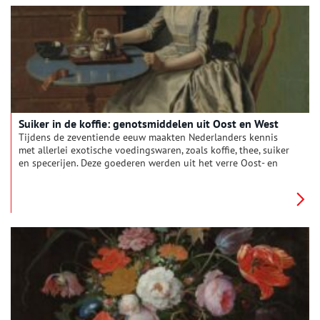
Suiker in de koffie: genotsmiddelen uit Oost en West
Tijdens de zeventiende eeuw maakten Nederlanders kennis
met allerlei exotische voedingswaren, zoals koffie, thee, suiker
en specerijen. Deze goederen werden uit het verre Oost- en
West-Indië aangevoerd door de VOC en de WIC, die de
overzeese handel beheersten. Het waren echte luxeproducten,
die alleen welgestelde Nederlanders zich konden veroorloven.