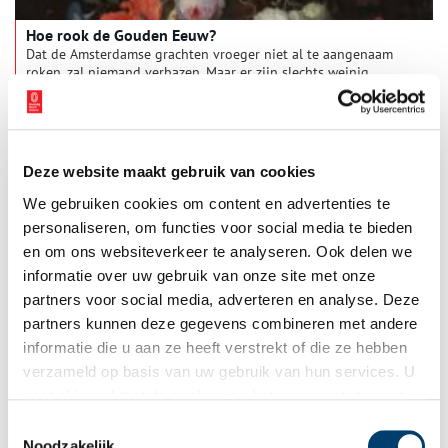
Hoe rook de Gouden Eeuw?
Dat de Amsterdamse grachten vroeger niet al te aangenaam
roken, zal niemand verbazen. Maar er zijn slechts weinig
mensen die zich nog de lucht kunnen herinneren van
kalkovens of bleekvelden. En wat te denken van mirre of
ambergrijs, geuren die lang geleden uit ons collectieve
geurpalet verdwenen zijn? Duik met ons in het kleurrijke
bouquet van de zeventiende eeuw.
Deze website maakt gebruik van cookies
We gebruiken cookies om content en advertenties te
personaliseren, om functies voor social media te bieden
en om ons websiteverkeer te analyseren. Ook delen we
informatie over uw gebruik van onze site met onze
partners voor social media, adverteren en analyse. Deze
partners kunnen deze gegevens combineren met andere
Goudkustwandeling door Medemblik
informatie die u aan ze heeft verstrekt of die ze hebben
In Medemblik lijkt de tijd stil te hebben gestaan. Tijdens de
verzameld op basis van uw gebruik van hun services. U
Gouden Eeuw was deze havenstad van onmisbaar belang voor
gaat akkoord met de cookies en het
privacystatement
de handel. Tegenwoordig kun je je hier nog steeds vergapen
aan prachtige pakhuizen, schilderachtige straatjes en
als u onze website blijft gebruiken.
Toestemmingsselectie
prominente poorten. Wandel in gedachten met ons mee door
Noodzakelijk