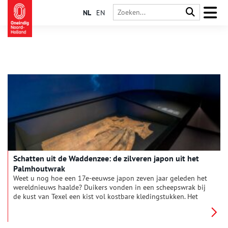
NL
EN
Schatten uit de Waddenzee: de zilveren japon uit het
Palmhoutwrak
Weet u nog hoe een 17e-eeuwse japon zeven jaar geleden het
wereldnieuws haalde? Duikers vonden in een scheepswrak bij
de kust van Texel een kist vol kostbare kledingstukken. Het
pronkstuk uit deze bodemschat was een roodbruine zijden
japon. Vorig jaar werd onthuld, dat nóg een bijzondere japon
de schipbreuk overleefd heeft.