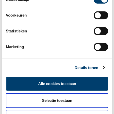
de kleinste en oudste stad van West-Friesland. Welkom aan de
West-Friese kust: de Goudkust.
Voorkeuren
Statistieken
Marketing
Levende boeken in de Embassy of the Free Mind
Niemand minder dan bestsellerauteur Dan Brown opende
vorig jaar de nieuwe huisvesting van de Embassy of the Free
Mind. Dan moet het toch wel een bijzondere plek zijn. Wij
Details tonen
namen er een kijkje….
Alle cookies toestaan
Selectie toestaan