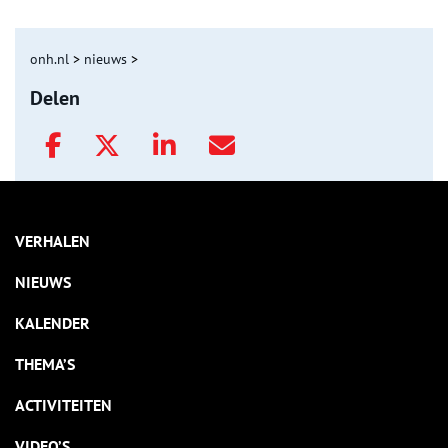
onh.nl
>
nieuws
>
Delen
VERHALEN
NIEUWS
KALENDER
THEMA’S
ACTIVITEITEN
VIDEO’S