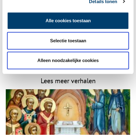
Details tonen
E-mail
*
Alle cookies toestaan
Selectie toestaan
Vink dit aan als u op de hoogte gehouden wil worden.
Alleen noodzakelijke cookies
Lees meer verhalen