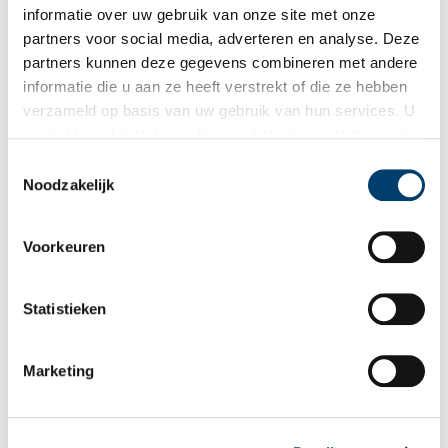
Wilt u op de hoogte blijven van de mooiste verhalen en het
informatie over uw gebruik van onze site met onze
laatste erfgoednieuws? Schrijf u dan nu in voor onze
partners voor social media, adverteren en analyse. Deze
wekelijkse nieuwsbrief!
partners kunnen deze gegevens combineren met andere
informatie die u aan ze heeft verstrekt of die ze hebben
verzameld op basis van uw gebruik van hun services. U
gaat akkoord met de cookies en het
privacystatement
Bij inschrijving gaat u akkoord met ons
privacybeleid
.
als u onze website blijft gebruiken.
Toestemmingsselectie
Noodzakelijk
Aanvullingen
Voorkeuren
Vul deze informatie aan of geef een reactie.
Statistieken
Marketing
Vereiste velden zijn gemarkeerd met *. Het e-mailadres wordt niet
gepubliceerd.
Naam
*