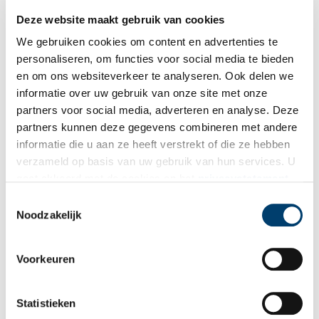
boek is nu verkrijgbaar in de boekhandel en
online
.
Deze website maakt gebruik van cookies
Bron:
Historische Vereniging Heemstede-Bennebroek
We gebruiken cookies om content en advertenties te
personaliseren, om functies voor social media te bieden
Publicatiedatum: 25/03/2024
en om ons websiteverkeer te analyseren. Ook delen we
informatie over uw gebruik van onze site met onze
partners voor social media, adverteren en analyse. Deze
partners kunnen deze gegevens combineren met andere
Ontvang de nieuwsbrief
informatie die u aan ze heeft verstrekt of die ze hebben
verzameld op basis van uw gebruik van hun services. U
Wilt u op de hoogte blijven van de mooiste verhalen en het
gaat akkoord met de cookies en het
privacystatement
laatste erfgoednieuws? Schrijf u dan nu in voor onze
als u onze website blijft gebruiken.
Toestemmingsselectie
wekelijkse nieuwsbrief!
Noodzakelijk
Voorkeuren
Bij inschrijving gaat u akkoord met ons
privacybeleid
.
Statistieken