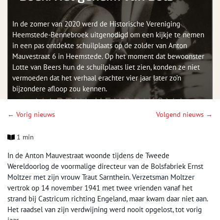
In de zomer van 2020 werd de Historische Vereniging
Heemstede-Bennebroek uitgenodigd om een kijkje te nemen
in een pas ontdekte schuilplaats op de zolder van Anton
Mauvestraat 6 in Heemstede. Op het moment dat bewoonster
Lotte van Beers hun de schuilplaats liet zien, konden ze niet
vermoeden dat het verhaal erachter vier jaar later zo’n
bijzondere afloop zou kennen.
← Vorig nieuws
Volgend nieuws →
1 min
In de Anton Mauvestraat woonde tijdens de Tweede
Wereldoorlog de voormalige directeur van de Bolsfabriek Ernst
Moltzer met zijn vrouw Traut Sarnthein. Verzetsman Moltzer
vertrok op 14 november 1941 met twee vrienden vanaf het
strand bij Castricum richting Engeland, maar kwam daar niet aan.
Het raadsel van zijn verdwijning werd nooit opgelost, tot vorig