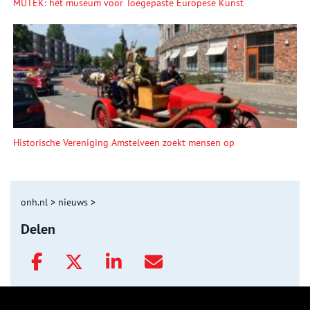
MUTEK: hét museum voor Toegepaste Europese Kunst
Historische Vereniging Amstelveen zoekt mensen op
onh.nl
>
nieuws
>
Delen