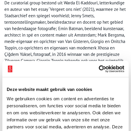
De curatorial group bestond uit Warda El-Kaddouri, letterkundige
en auteur van het essay ‘Vergeet ons niet’ (2021), waarmee ze het
Stadsarchief een spiegel voorhield; Jenny Smets,
tentoonstellingsmaker, beeldredacteur en docent op het gebied
van hedendaagse fotografie; Emin Batman, beeldend kunstenaar,
architect in spé en content maker uit Amsterdam; Mark Bergsma,
mede-eigenaar en oprichter van Van Gisteren, Giorgio en Onitcha
Toppin, co-oprichters en eigenaars van modemerk Xhosa en
Çiğdem Yüksel, fotograaf, in 2016 winnaar van de prestigieuze
Zilveren Camera. Giorgio Toppin tekende ook voor het ruimtelijk
en grafisch ontwerp van de tentoonstelling.
Al die Amsterdamse mensen – Foto’s 1970-1990
brengt verhalen
tot leven over postkoloniale migratie, stadsvernieuwing,
Deze website maakt gebruik van cookies
woonprotesten, economische crisis en het gevecht om gelijke
rechten. Voor deze tentoonstelling is met vele geportretteerden
We gebruiken cookies om content en advertenties te
en fotografen of hun nazaten gesproken. Het resultaat van de
personaliseren, om functies voor social media te bieden
gesprekken is verwerkt in verdiepende verhalen, die te beleven
en om ons websiteverkeer te analyseren. Ook delen we
zijn via een uitgebreide themawebsite, een audiotour en een
informatie over uw gebruik van onze site met onze
driedelige podcast over pension de Tijdgeest.
partners voor social media, adverteren en analyse. Deze