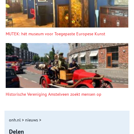
MUTEK: hét museum voor Toegepaste Europese Kunst
Historische Vereniging Amstelveen zoekt mensen op
onh.nl
>
nieuws
>
Delen