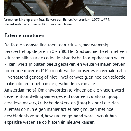
Vrouw en kind op bromfiets. Ed van der Elsken, ‘Amsterdam’ 1973-1975.
Nederlands Fotomuseum © Ed van der Elsken.
Externe curatoren
De fototentoonstelling toont een kritisch, meerstemmig
perspectief op de jaren ‘70 en ‘80. Het Stadsarchief heeft met een
kritische blik naar de collectie historische foto-opdrachten willen
kijken: wie zijn buiten beeld gebleven, en welke verhalen bleven
tot nu toe onverteld? Maar ook: welke fotoseries en verhalen zijn
– verrassend genoeg of niet – wel aanwezig, en hoe een selectie
maken die eer doet aan de geschiedenis van álle
Amsterdammers? Om antwoorden te vinden op die vragen, werd
deze tentoonstelling samengesteld door een curatorial group:
creatieve makers, kritische denkers, en (foto) historici die zich
allemaal op hun eigen manier actief bezighouden met hoe
geschiedenis verteld, bewaard en getoond wordt. Vanuit hun
expertise wezen ze op hiaten én nieuwe kansen.