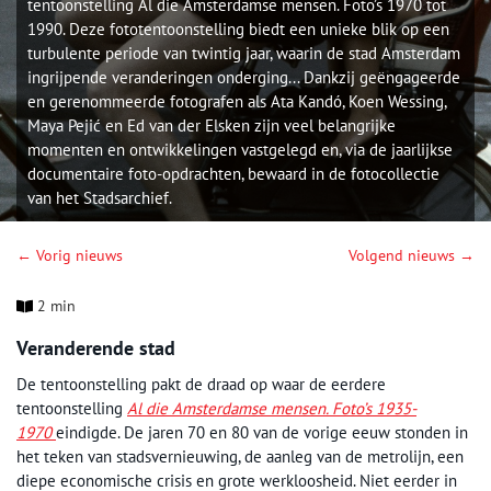
tentoonstelling Al die Amsterdamse mensen. Foto’s 1970 tot
1990. Deze fototentoonstelling biedt een unieke blik op een
turbulente periode van twintig jaar, waarin de stad Amsterdam
ingrijpende veranderingen onderging... Dankzij geëngageerde
en gerenommeerde fotografen als Ata Kandó, Koen Wessing,
Maya Pejić en Ed van der Elsken zijn veel belangrijke
momenten en ontwikkelingen vastgelegd en, via de jaarlijkse
documentaire foto-opdrachten, bewaard in de fotocollectie
van het Stadsarchief.
← Vorig nieuws
Volgend nieuws →
2 min
Veranderende stad
De tentoonstelling pakt de draad op waar de eerdere
tentoonstelling
Al die Amsterdamse mensen. Foto’s 1935-
1970
eindigde. De jaren 70 en 80 van de vorige eeuw stonden in
het teken van stadsvernieuwing, de aanleg van de metrolijn, een
diepe economische crisis en grote werkloosheid. Niet eerder in