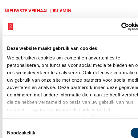
NIEUWSTE VERHAAL |
6MIN
Heiligen van de Lage
Landen I: van Cunera tot
Lambertus
Deze website maakt gebruik van cookies
We gebruiken cookies om content en advertenties te
personaliseren, om functies voor social media te bieden en 
WAAR BEN JIJ NU?
ons websiteverkeer te analyseren. Ook delen we informatie 
Verhalen op
uw gebruik van onze site met onze partners voor social medi
adverteren en analyse. Deze partners kunnen deze gegeven
de kaart
combineren met andere informatie die u aan ze heeft verstrek
die ze hebben verzameld op basis van uw gebruik van hun
Op de verhalenkaart kan je precies zien wat zich vroeger
services. U gaat akkoord met de cookies en het
overal heeft afgespeeld. Bij jou in de buurt, maar ook op
privacystatement
als u onze website blijft gebruiken.
andere plekken in Noord-Holland. Ga mee op avontuur door
Toestemmingsselectie
jouw eigen provincie!
Noodzakelijk