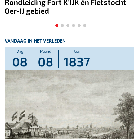
t
Kees Verwey – een leven lang
schilder
VANDAAG IN HET VERLEDEN
Dag
Maand
Jaar
08
08
1837