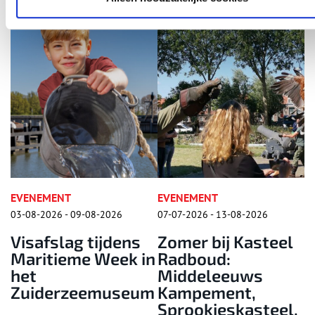
EVENEMENT
EVENEMENT
07-07-2026 - 13-08-2026
15-08-2026 - 15-08-2026
ns
Zomer bij Kasteel
Folkloredag
 in
Radboud:
Zaanse Schans
Middeleeuws
eum
Kampement,
Sprookjeskasteel,