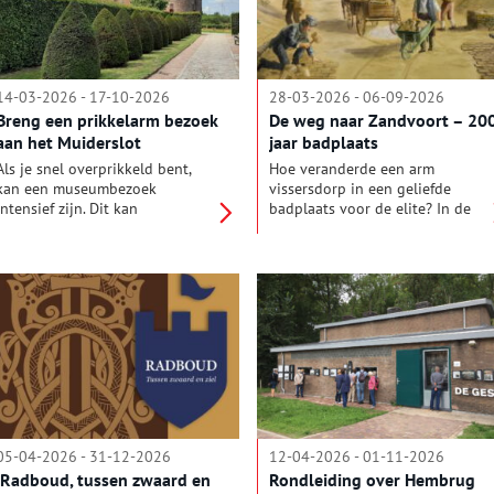
López.
steeds. Gevaarlijke boeken is te
zien van 6 maart tot en met 30
augustus in Teylers Museum in
Haarlem.
14-03-2026 - 17-10-2026
28-03-2026 - 06-09-2026
Breng een prikkelarm bezoek
De weg naar Zandvoort – 20
aan het Muiderslot
jaar badplaats
Als je snel overprikkeld bent,
Hoe veranderde een arm
kan een museumbezoek
vissersdorp in een geliefde
intensief zijn. Dit kan
badplaats voor de elite? In de
bijvoorbeeld komen door
nieuwe tentoonstelling ‘De weg
autisme, burn-out, niet-
naar Zandvoort – 200 jaar
aangeboren hersenletsel,
badplaats’ neemt het
tinnitus of een andere ziekte.
Zandvoorts Museum bezoekers
Ook mensen die snel
mee naar het begin van het
overprikkeld zijn, willen we
badtoerisme in Nederland. De
graag een fijne beleving bieden.
tentoonstelling is te zien van 28
Daarom organiseert het
maart tot en met 6 september
Muiderslot in 2026 een aantal
en laat zien hoe visie, ambitie en
openstellingen buiten onze
een beetje lef de basis legden
reguliere openingstijden,
voor het Zandvoort van
speciaal voor een prikkelarm
vandaag.
05-04-2026 - 31-12-2026
12-04-2026 - 01-11-2026
bezoek.
‘Radboud, tussen zwaard en
Rondleiding over Hembrug