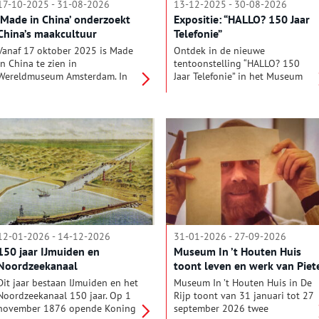
17-10-2025 - 31-08-2026
13-12-2025 - 30-08-2026
‘Made in China’ onderzoekt
Expositie: “HALLO? 150 Jaar
China’s maakcultuur
Telefonie”
Vanaf 17 oktober 2025 is Made
Ontdek in de nieuwe
in China te zien in
tentoonstelling “HALLO? 150
Wereldmuseum Amsterdam. In
Jaar Telefonie” in het Museum
deze tentoonstelling bekijkt het
van de 20e Eeuw in Hoorn hoe
museum het verleden en heden
de telefoon de wereld
van ‘makerschap’. Want
veranderde. Maak met een
makerschap is van alle tijden en
ouderwetse telefooncentrale
zo onlosmakelijk verbonden met
verbindingen. Ervaar hoeveel
het mens zijn. Made in China
mobieltjes van nu evenveel
neemt China als casestudy voor
wegen als de eerste mobiele
een nieuwe blik op makerschap.
(auto)telefoon. Verbaas je over
Met een mix van objecten, kunst,
het telefoonboek van Hoorn uit
mode, foto’s en video’s toont de
1915 met nummers met slechts
tentoonstelling de maakcultuur
2 of 3 cijfers. Stap in een heuse
van China, die eeuwenoud en
telefooncel en luister naar een
12-01-2026 - 14-12-2026
31-01-2026 - 27-09-2026
tegelijkertijd springlevend is.
Praatpaal die vroeger langs de
150 jaar IJmuiden en
Museum In ’t Houten Huis
snelweg stond. Kortom, ontdek
Noordzeekanaal
toont leven en werk van Piet
150 jaar telefonie.
Borstlap
Dit jaar bestaan IJmuiden en het
Museum In ’t Houten Huis in De
Noordzeekanaal 150 jaar. Op 1
Rijp toont van 31 januari tot 27
november 1876 opende Koning
september 2026 twee