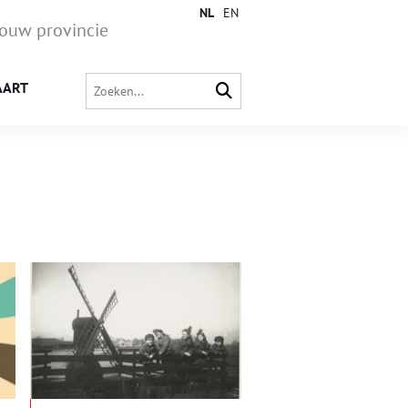
NL
EN
jouw provincie
AART