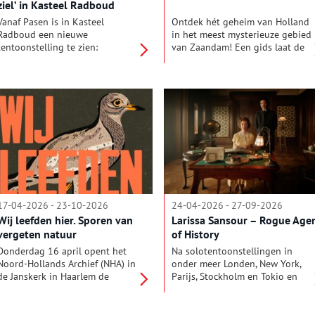
ziel’ in Kasteel Radboud
Vanaf Pasen is in Kasteel
Ontdek hét geheim van Holland
Radboud een nieuwe
in het meest mysterieuze gebied
tentoonstelling te zien:
van Zaandam! Een gids laat de
‘Radboud, tussen zwaard en ziel’.
geschiedenis van Hembrug, het
Voor iedereen die zich afvroeg
hart van de Stelling van
waarom het kasteel zo heet,
Amsterdam, tot leven komen en
deze tentoonstelling geeft het
vertelt je alles wat je nog niet
antwoord. Dat niet alleen,
wist over dit gebied.
‘Radboud’ neemt je mee naar het
oude Frisia in de vroege
middeleeuwen en de strijd met
de Franken.
17-04-2026 - 23-10-2026
24-04-2026 - 27-09-2026
Wij leefden hier. Sporen van
Larissa Sansour – Rogue Age
vergeten natuur
of History
Donderdag 16 april opent het
Na solotentoonstellingen in
Noord-Hollands Archief (NHA) in
onder meer Londen, New York,
de Janskerk in Haarlem de
Parijs, Stockholm en Tokio en
tentoonstelling ‘Wij leefden hier.
presentaties in Tate Modern,
Sporen van vergeten natuur’. De
MoMA en Centre Pompidou,
tentoonstelling brengt vergeten
verwelkomt Wereldmuseum