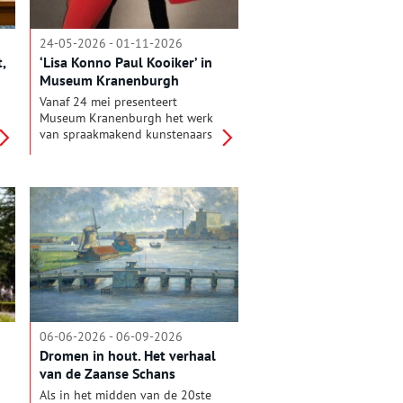
drag en sciencefiction
samensmelten.
24-05-2026 - 01-11-2026
,
‘Lisa Konno Paul Kooiker’ in
Museum Kranenburgh
Vanaf 24 mei presenteert
Museum Kranenburgh het werk
van spraakmakend kunstenaars
Lisa Konno (NL, 1992) en Paul
Kooiker (NL, 1964) in de
totaalinstallatie Lisa Konno Paul
Kooiker. Konno en Kooiker
hebben ieder een eigen praktijk,
maar delen een
interdisciplinaire wijze van
werken waarbij ze zich vrij
bewegen tussen onder meer
beeldende kunst, mode,
fotografie en performance.
06-06-2026 - 06-09-2026
Dromen in hout. Het verhaal
van de Zaanse Schans
Als in het midden van de 20ste