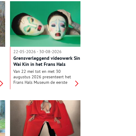
inspireren door de geschiedenis
van de Zuiderzee. Ter
gelegenheid van dit twintigjarig
jubileum presenteert het
museum in het Schathuys de
nieuwe tentoonstelling ‘Met
nieuwe ogen’.
22-05-2026 - 30-08-2026
Grensverleggend videowerk Sin
Wai Kin in het Frans Hals
Museum
Van 22 mei tot en met 30
augustus 2026 presenteert het
Frans Hals Museum de eerste
Nederlandse solopresentatie van
de internationaal
gerenommeerde kunstenaar Sin
Wai Kin. In Sin Wai Kin: Still Life
gaan de bewegende portretten
een dialoog aan met de collectie
van het museum, waarbij de
symboliek van 17de-eeuwse
schilderkunst, de glamour van