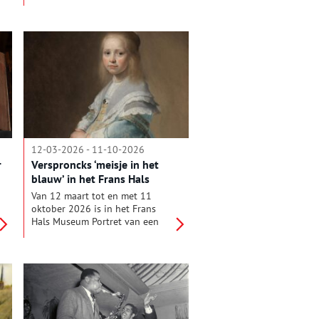
het 150-jarig bestaan van
IJmuiden en het Noordzeekanaal.
De exposities werpen een
nuchtere en gedetailleerde blik
op anderhalve eeuw
ontwikkeling: van het eerste
graven in de duinen tot de
toekomstige plannen voor de
Energiehaven.
12-03-2026 - 11-10-2026
r
Versproncks ‘meisje in het
blauw’ in het Frans Hals
Museum
Van 12 maart tot en met 11
oktober 2026 is in het Frans
Hals Museum Portret van een
meisje in het blauw (1641) van
Johannes Verspronck te zien. De
publiekslieveling uit de collectie
van het Rijksmuseum
Amsterdam krijgt gezelschap
van de twee portretten van haar
hoogstwaarschijnlijke ouders,