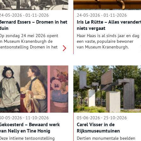
plek aan de Atlantische Oceaan
is een broedplaats van
vooruitstrevende ideeën en de
24-05-2026 - 01-11-2026
24-05-2026 - 01-11-2026
bakermat van een van de meest
Bernard Essers – Dromen in het
Iris Le Rütte – Alles verandert
geliefde kunststromingen ter
duin
niets vergaat
wereld: het impressionisme.
Op zondag 24 mei 2026 opent
Haar Haas is al sinds jaar en dag
in Museum Kranenburgh de
een vaste, populaire bewoner
tentoonstelling Dromen in het
van Museum Kranenburgh.
duin, waarin aandacht wordt
Beeldend kunstenaar en dichter
gevraagd voor de verfijnde
Iris Le Rütte toont hier vanaf 24
houtsneden en -gravures van
mei 2026 haar beelden en
kunstenaar en begaafd vakman
tekeningen, waarin het
Bernard Essers (ID/NL, 1893-
verschijnsel metamorfose –
1945), die in de jaren 1920 en
gedaanteverandering – centraal
1930 deel uitmaakt van de
staat. ‘Iets wil veranderen’,
kunstenaarsgemeenschap in
schrijft Le Rütte zelf in een van
Bergen. Zijn grafisch werk is
haar gedichten. Verandering is
zowel artistiek als technisch van
een natuurwet: alles blijft, maar
uitzonderlijke kwaliteit, maar
nooit in dezelfde vorm.
bleef lange tijd onderbelicht.
30-05-2026 - 11-10-2026
05-06-2026 - 25-10-2026
Gekoesterd – Bewaard werk
Carel Visser in de
van Nelly en Tine Honig
Rijksmuseumtuinen
Deze intieme tentoonstelling
Dertien monumentale beelden