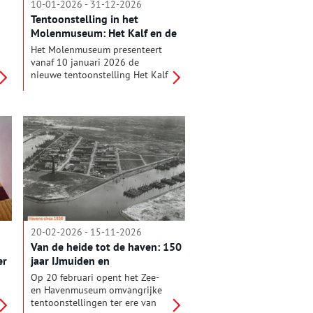
10-01-2026 - 31-12-2026
Tentoonstelling in het
Molenmuseum: Het Kalf en de
Waterwolf
Het Molenmuseum presenteert
vanaf 10 januari 2026 de
nieuwe tentoonstelling Het Kalf
en de Waterwolf, over de
ontstaansgeschiedenis van de
Kalverpolder: het bijzondere
gebied waar het Molenmuseum,
de molens, de Zaanse Schans en
het Zaans Museum samenkomen.
De tentoonstelling laat zien hoe
mens en water eeuwenlang met
elkaar in strijd én samenwerking
waren.
20-02-2026 - 15-11-2026
Van de heide tot de haven: 150
er
jaar IJmuiden en
Noordzeekanaal
Op 20 februari opent het Zee-
en Havenmuseum omvangrijke
tentoonstellingen ter ere van